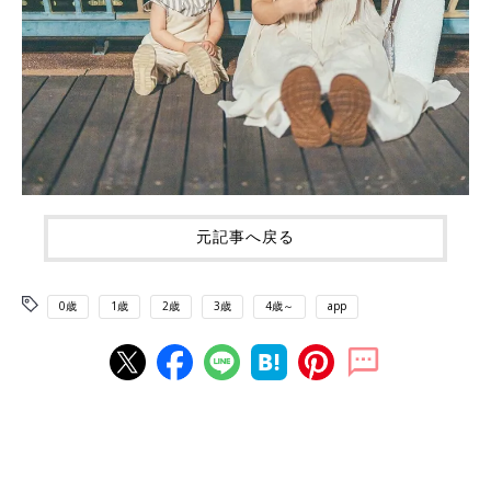
元記事へ戻る
0歳
1歳
2歳
3歳
4歳～
app