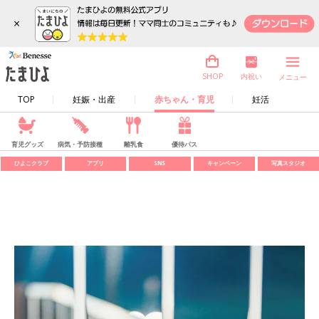
×
内祝い
SHOP
メニュー
TOP
妊娠・出産
赤ちゃん・育児
妊活
育児グッズ
病気・予防接種
離乳食
優待パス
ひよこクラブ
アプリ
SNS
キャンペーン
写真スタジオ