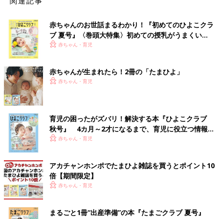
関連記事
赤ちゃんのお世話まるわかり！『初めてのひよこクラ
ブ 夏号』〈巻頭大特集〉初めての授乳がうまくい
く！ おっぱい・ミルクの基本と夏のトラブル 解決テ
赤ちゃん・育児
ク
赤ちゃんが生まれたら！2冊の「たまひよ」
赤ちゃん・育児
育児の困ったがズバリ！解決する本『ひよこクラブ
秋号』 4カ月～2才になるまで、育児に役立つ情報が
いっぱい！
赤ちゃん・育児
アカチャンホンポでたまひよ雑誌を買うとポイント10
倍【期間限定】
赤ちゃん・育児
まるごと1冊“出産準備”の本『たまごクラブ 夏号』