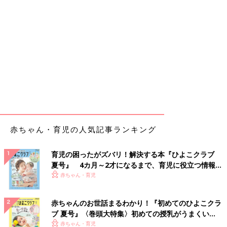
赤ちゃん・育児の人気記事ランキング
育児の困ったがズバリ！解決する本『ひよこクラブ
夏号』 4カ月～2才になるまで、育児に役立つ情報が
いっぱい！
赤ちゃん・育児
赤ちゃんのお世話まるわかり！『初めてのひよこクラ
ブ 夏号』〈巻頭大特集〉初めての授乳がうまくい
く！ おっぱい・ミルクの基本と夏のトラブル 解決テ
赤ちゃん・育児