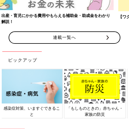
【ワクチン接種できるものも】妊婦の感染症対策、知っておいて！
連載一覧へ
ピックアップ
日本外来小児科学会リーフレッ
六星占術 細木かおりさんの人生
ト検討会
相談