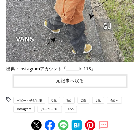
出典：Instagramアカウント「_______kii113」
元記事へ戻る
ベビー・子ども服
0歳
1歳
2歳
3歳
4歳～
Instagram
ジーユー/gu
app