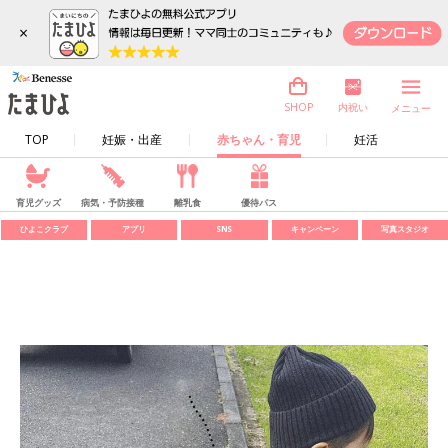
×
内祝い
SHOP
メニュー
TOP
妊娠・出産
赤ちゃん・育児
妊活
育児グッズ
病気・予防接種
離乳食
優待パス
ひよこクラブ
アプリ
SNS
キャンペーン
写真スタジオ