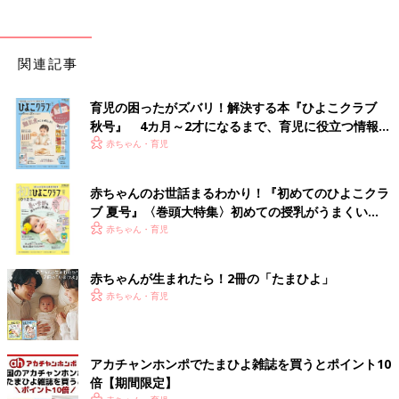
関連記事
育児の困ったがズバリ！解決する本『ひよこクラブ
秋号』 4カ月～2才になるまで、育児に役立つ情報が
いっぱい！
赤ちゃん・育児
赤ちゃんのお世話まるわかり！『初めてのひよこクラ
ブ 夏号』〈巻頭大特集〉初めての授乳がうまくい
く！ おっぱい・ミルクの基本と夏のトラブル 解決テ
赤ちゃん・育児
ク
赤ちゃんが生まれたら！2冊の「たまひよ」
赤ちゃん・育児
アカチャンホンポでたまひよ雑誌を買うとポイント10
倍【期間限定】