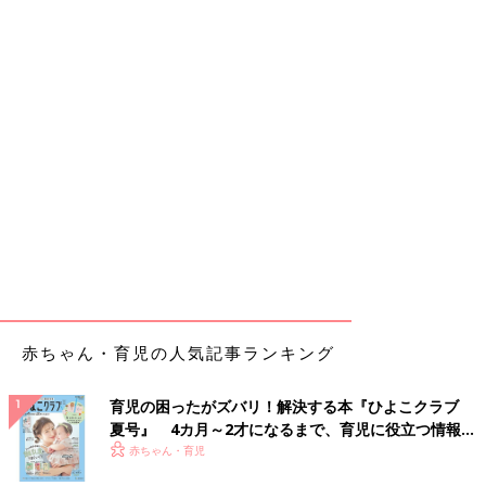
赤ちゃん・育児の人気記事ランキング
育児の困ったがズバリ！解決する本『ひよこクラブ
夏号』 4カ月～2才になるまで、育児に役立つ情報が
いっぱい！
赤ちゃん・育児