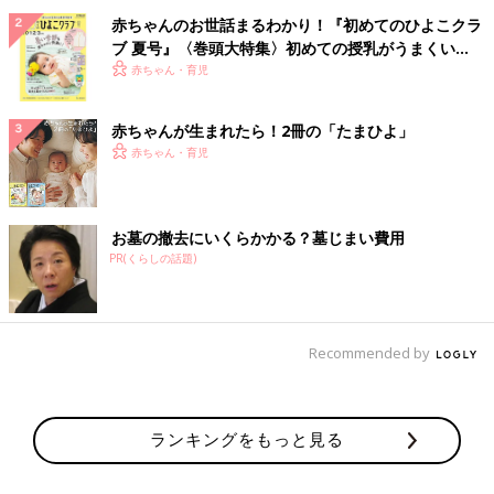
赤ちゃんのお世話まるわかり！『初めてのひよこクラ
ブ 夏号』〈巻頭大特集〉初めての授乳がうまくい
く！ おっぱい・ミルクの基本と夏のトラブル 解決テ
赤ちゃん・育児
ク
赤ちゃんが生まれたら！2冊の「たまひよ」
赤ちゃん・育児
お墓の撤去にいくらかかる？墓じまい費用
PR(くらしの話題)
Recommended by
ランキングをもっと見る