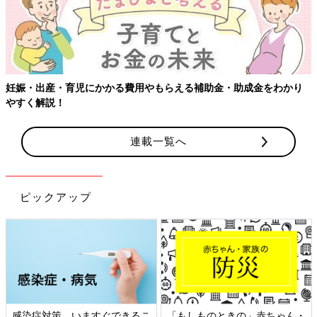
かり
【ワクチン接種できるものも】妊婦の感染症対策、知っておい
連載一覧へ
ピックアップ
ゃん・
日本外来小児科学会リーフレッ
六星占術 細木かおりさん