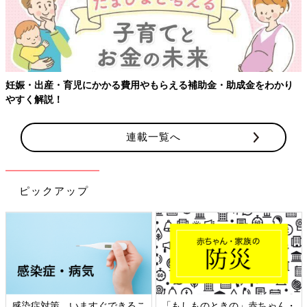
妊娠・出産・育児にかかる費用やもらえる補助金・助成金をわかり
やすく解説！
連載一覧へ
ピックアップ
感染症対策、いますぐできるこ
「もしものときの」赤ちゃん・