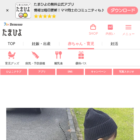
×
内祝い
SHOP
メニュー
TOP
妊娠・出産
赤ちゃん・育児
妊活
育児グッズ
病気・予防接種
離乳食
優待パス
ひよこクラブ
アプリ
SNS
キャンペーン
写真スタジオ