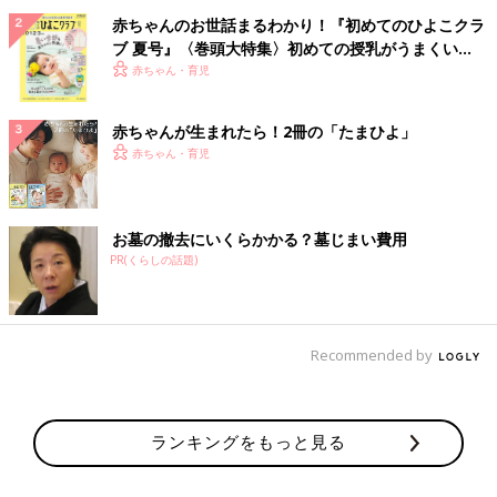
赤ちゃんのお世話まるわかり！『初めてのひよこクラ
ブ 夏号』〈巻頭大特集〉初めての授乳がうまくい
く！ おっぱい・ミルクの基本と夏のトラブル 解決テ
赤ちゃん・育児
ク
赤ちゃんが生まれたら！2冊の「たまひよ」
赤ちゃん・育児
お墓の撤去にいくらかかる？墓じまい費用
PR(くらしの話題)
Recommended by
ランキングをもっと見る