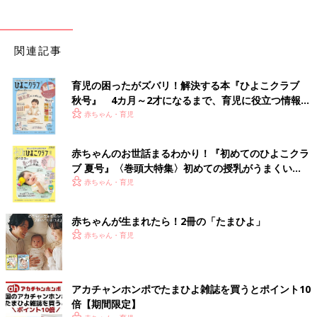
関連記事
育児の困ったがズバリ！解決する本『ひよこクラブ
秋号』 4カ月～2才になるまで、育児に役立つ情報が
いっぱい！
赤ちゃん・育児
赤ちゃんのお世話まるわかり！『初めてのひよこクラ
ブ 夏号』〈巻頭大特集〉初めての授乳がうまくい
く！ おっぱい・ミルクの基本と夏のトラブル 解決テ
赤ちゃん・育児
ク
赤ちゃんが生まれたら！2冊の「たまひよ」
赤ちゃん・育児
アカチャンホンポでたまひよ雑誌を買うとポイント10
倍【期間限定】