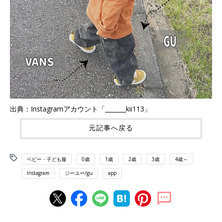
出典：Instagramアカウント「_______kii113」
元記事へ戻る
ベビー・子ども服
0歳
1歳
2歳
3歳
4歳～
Instagram
ジーユー/gu
app