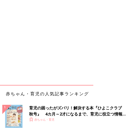
赤ちゃん・育児の人気記事ランキング
育児の困ったがズバリ！解決する本『ひよこクラブ
秋号』 4カ月～2才になるまで、育児に役立つ情報が
いっぱい！
赤ちゃん・育児