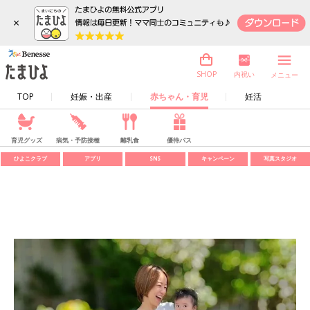
×
内祝い
SHOP
メニュー
TOP
妊娠・出産
赤ちゃん・育児
妊活
育児グッズ
病気・予防接種
離乳食
優待パス
ひよこクラブ
アプリ
SNS
キャンペーン
写真スタジオ