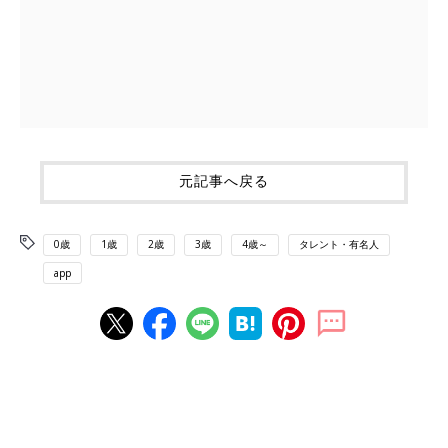
元記事へ戻る
0歳
1歳
2歳
3歳
4歳～
タレント・有名人
app