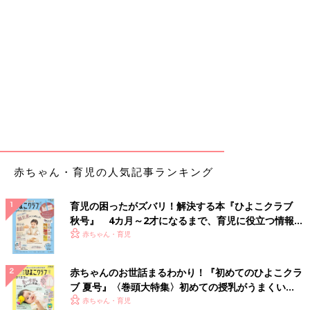
赤ちゃん・育児の人気記事ランキング
育児の困ったがズバリ！解決する本『ひよこクラブ
秋号』 4カ月～2才になるまで、育児に役立つ情報が
いっぱい！
赤ちゃん・育児
赤ちゃんのお世話まるわかり！『初めてのひよこクラ
ブ 夏号』〈巻頭大特集〉初めての授乳がうまくい
く！ おっぱい・ミルクの基本と夏のトラブル 解決テ
赤ちゃん・育児