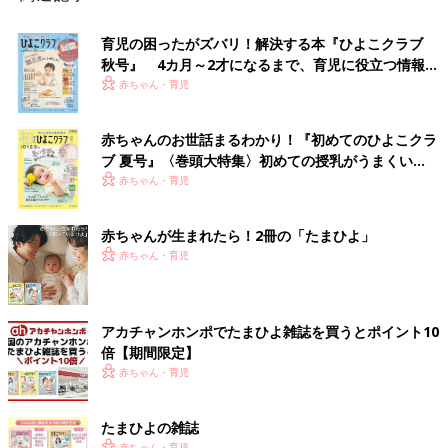
育児の困ったがズバリ！解決する本『ひよこクラブ
秋号』 4カ月～2才になるまで、育児に役立つ情報が
いっぱい！
赤ちゃん・育児
赤ちゃんのお世話まるわかり！『初めてのひよこクラ
ブ 夏号』〈巻頭大特集〉初めての授乳がうまくい
く！ おっぱい・ミルクの基本と夏のトラブル 解決テ
赤ちゃん・育児
ク
赤ちゃんが生まれたら！2冊の「たまひよ」
赤ちゃん・育児
アカチャンホンポでたまひよ雑誌を買うとポイント10
倍【期間限定】
赤ちゃん・育児
たまひよの雑誌
赤ちゃん・育児