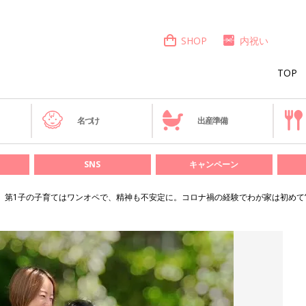
SHOP
内祝い
TOP
き
名づけ
出産準備
SNS
キャンペーン
。第1子の子育てはワンオペで、精神も不安定に。コロナ禍の経験でわが家は初めて“