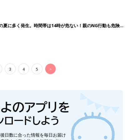
歳の夏に多く発生。時間帯は14時が危ない！親のNG行動も危険を
3
4
5
>
生後日数に合った情報を毎日お届け