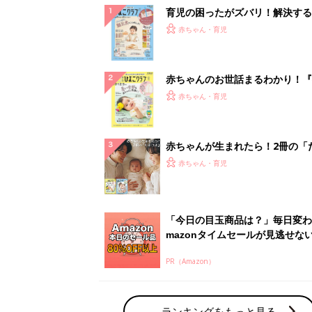
育児の困ったがズバリ！解決する
『ひよこクラブ 秋号』 4カ月～
赤ちゃん・育児
になるまで、育児に役立つ情報が
ぱい！
赤ちゃんのお世話まるわかり！『
てのひよこクラブ 夏号』〈巻頭
赤ちゃん・育児
集〉初めての授乳がうまくいく！
っぱい・ミルクの基本と夏のトラ
解決テク
赤ちゃんが生まれたら！2冊の「
ひよ」
赤ちゃん・育児
「今日の目玉商品は？」毎日変わ
mazonタイムセールが見逃せな
PR（Amazon）
ランキングをもっと見る