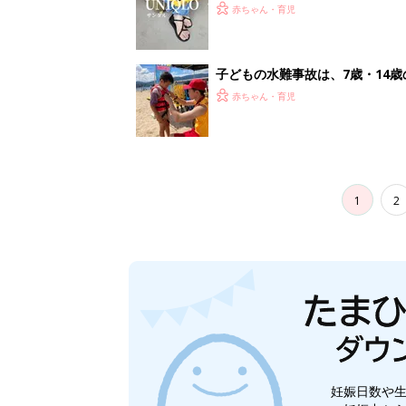
赤ちゃん・育児
子どもの水難事故は、7歳・14
まねく【専門家】
赤ちゃん・育児
1
2
妊娠日数や