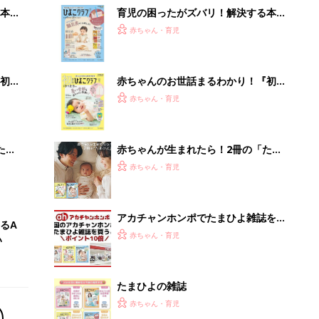
本
育児の困ったがズバリ！解決する本
2才
『ひよこクラブ 秋号』 4カ月～2才
赤ちゃん・育児
いっ
になるまで、育児に役立つ情報がいっ
ぱい！
初め
赤ちゃんのお世話まるわかり！『初め
大特
てのひよこクラブ 夏号』〈巻頭大特
赤ちゃん・育児
 お
集〉初めての授乳がうまくいく！ お
ブル
っぱい・ミルクの基本と夏のトラブル
解決テク
たま
赤ちゃんが生まれたら！2冊の「たま
ひよ」
赤ちゃん・育児
アカチャンホンポでたまひよ雑誌を買
るA
うとポイント10倍【期間限定】
赤ちゃん・育児
い
たまひよの雑誌
赤ちゃん・育児