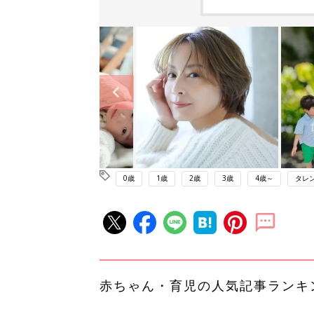
0歳
1歳
2歳
3歳
4歳～
タレ
赤ちゃん・育児の人気記事ランキ