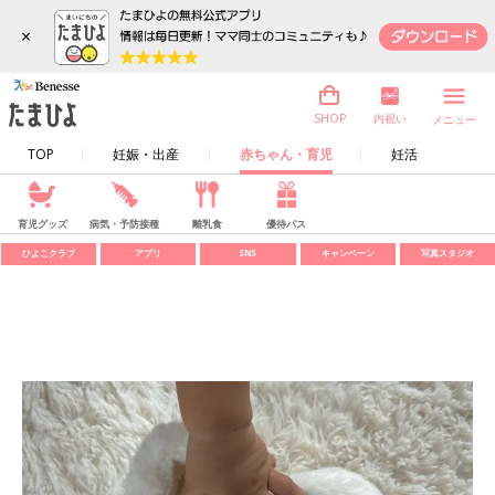
×
内祝い
SHOP
メニュー
TOP
妊娠・出産
赤ちゃん・育児
妊活
育児グッズ
病気・予防接種
離乳食
優待パス
ひよこクラブ
アプリ
SNS
キャンペーン
写真スタジオ