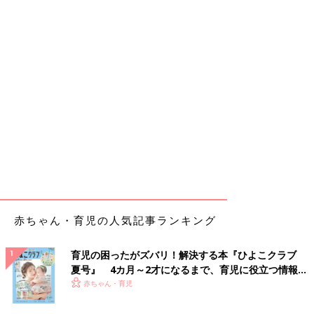
赤ちゃん・育児の人気記事ランキング
育児の困ったがズバリ！解決する本『ひよこクラブ
夏号』 4カ月～2才になるまで、育児に役立つ情報が
いっぱい！
赤ちゃん・育児