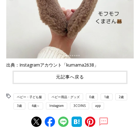
出典：Instagramアカウント「kumama2638」
元記事へ戻る
ベビー・子ども服
ベビー用品・グッズ
0歳
1歳
2歳
3歳
4歳～
Instagram
3COINS
app