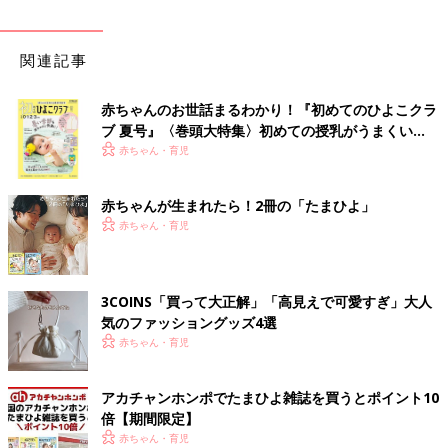
関連記事
赤ちゃんのお世話まるわかり！『初めてのひよこクラ
ブ 夏号』〈巻頭大特集〉初めての授乳がうまくい
く！ おっぱい・ミルクの基本と夏のトラブル 解決テ
赤ちゃん・育児
ク
赤ちゃんが生まれたら！2冊の「たまひよ」
赤ちゃん・育児
3COINS「買って大正解」「高見えで可愛すぎ」大人
気のファッショングッズ4選
赤ちゃん・育児
アカチャンホンポでたまひよ雑誌を買うとポイント10
倍【期間限定】
赤ちゃん・育児