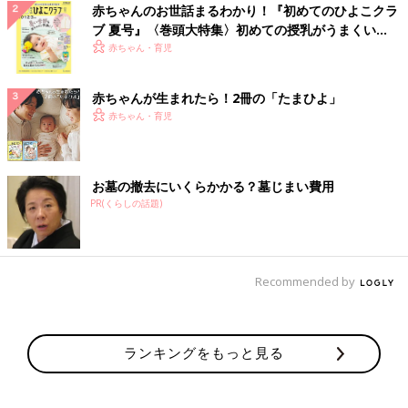
赤ちゃんのお世話まるわかり！『初めてのひよこクラ
ブ 夏号』〈巻頭大特集〉初めての授乳がうまくい
く！ おっぱい・ミルクの基本と夏のトラブル 解決テ
赤ちゃん・育児
ク
赤ちゃんが生まれたら！2冊の「たまひよ」
赤ちゃん・育児
お墓の撤去にいくらかかる？墓じまい費用
PR(くらしの話題)
Recommended by
ランキングをもっと見る