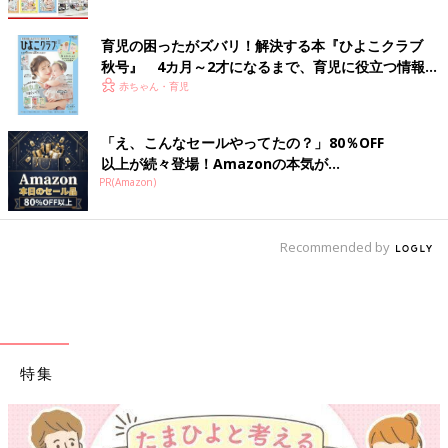
育児の困ったがズバリ！解決する本『ひよこクラブ
秋号』 4カ月～2才になるまで、育児に役立つ情報が
いっぱい！
赤ちゃん・育児
「え、こんなセールやってたの？」80％OFF
以上が続々登場！Amazonの本気が...
PR(Amazon)
Recommended by
特集
【ワクチン接種できるものも】妊婦の感染症対策、知っておいて！