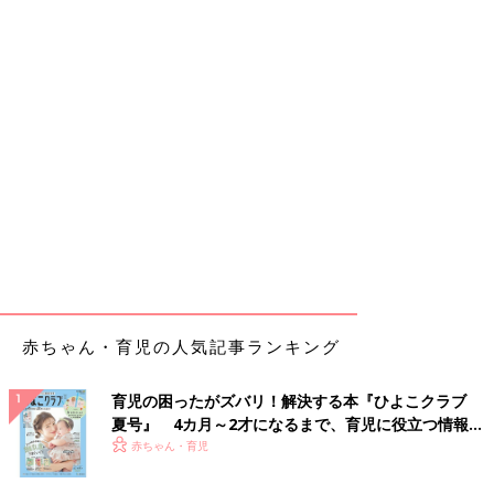
赤ちゃん・育児の人気記事ランキング
育児の困ったがズバリ！解決する本『ひよこクラブ
夏号』 4カ月～2才になるまで、育児に役立つ情報が
いっぱい！
赤ちゃん・育児