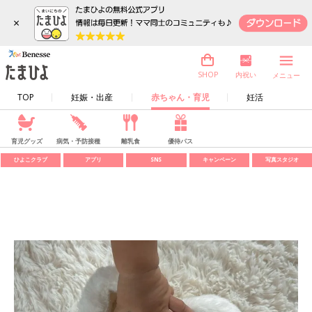
×
内祝い
SHOP
メニュー
TOP
妊娠・出産
赤ちゃん・育児
妊活
育児グッズ
病気・予防接種
離乳食
優待パス
ひよこクラブ
アプリ
SNS
キャンペーン
写真スタジオ