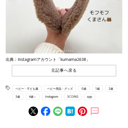
出典：Instagramアカウント「kumama2638」
元記事へ戻る
ベビー・子ども服
ベビー用品・グッズ
0歳
1歳
2歳
3歳
4歳～
Instagram
3COINS
app