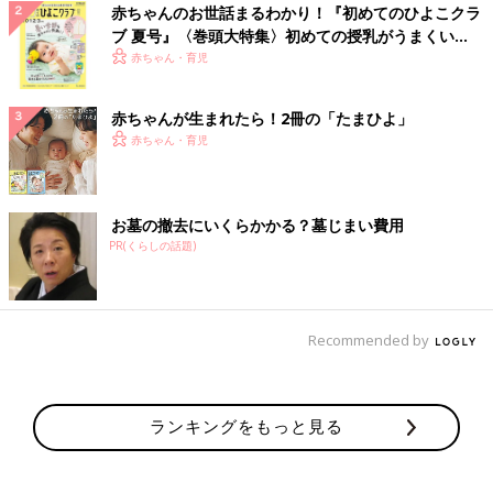
赤ちゃんのお世話まるわかり！『初めてのひよこクラ
ブ 夏号』〈巻頭大特集〉初めての授乳がうまくい
く！ おっぱい・ミルクの基本と夏のトラブル 解決テ
赤ちゃん・育児
ク
赤ちゃんが生まれたら！2冊の「たまひよ」
赤ちゃん・育児
お墓の撤去にいくらかかる？墓じまい費用
PR(くらしの話題)
Recommended by
ランキングをもっと見る