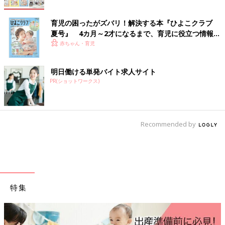
育児の困ったがズバリ！解決する本『ひよこクラブ
夏号』 4カ月～2才になるまで、育児に役立つ情報が
いっぱい！
赤ちゃん・育児
明日働ける単発バイト求人サイト
PR(ショットワークス)
Recommended by
特集
フェムゾーンの不快
く不調”セルフケア