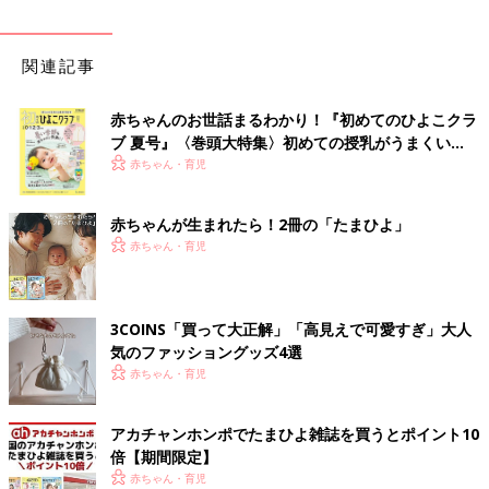
関連記事
赤ちゃんのお世話まるわかり！『初めてのひよこクラ
ブ 夏号』〈巻頭大特集〉初めての授乳がうまくい
く！ おっぱい・ミルクの基本と夏のトラブル 解決テ
赤ちゃん・育児
ク
赤ちゃんが生まれたら！2冊の「たまひよ」
赤ちゃん・育児
3COINS「買って大正解」「高見えで可愛すぎ」大人
気のファッショングッズ4選
赤ちゃん・育児
アカチャンホンポでたまひよ雑誌を買うとポイント10
倍【期間限定】
赤ちゃん・育児