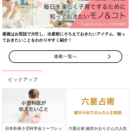
し、出産前にそろえておきたいアイテム、知っ
かりやすく紹介！
連載一覧へ
ピックアップ
児科学会リーフレッ
六星占術 細木かおりさんの人生
すべての赤ち