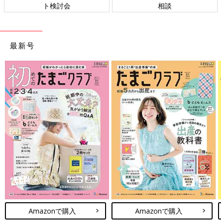
ト検討会
相談
て、よりよい
ことをめざし
を取材し、
最新号
Amazonで購入
Amazonで購入