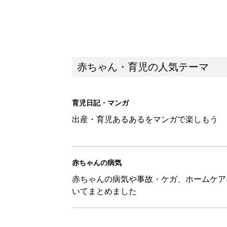
赤ちゃんの病気や事故・ケガ、ホームケア
いてまとめました
新着記事
ある決意を胸に動き出すママ【オ
赤ちゃん・育児
大人サンダル「サッと履きやすい
赤ちゃん・育児
子どもの水難事故は、7歳・14
まねく【専門家】
赤ちゃん・育児