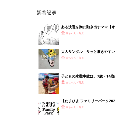
【たまひよ ファミリーパーク20
赤ちゃん・育児
1
2
妊娠日数や
妊娠中か