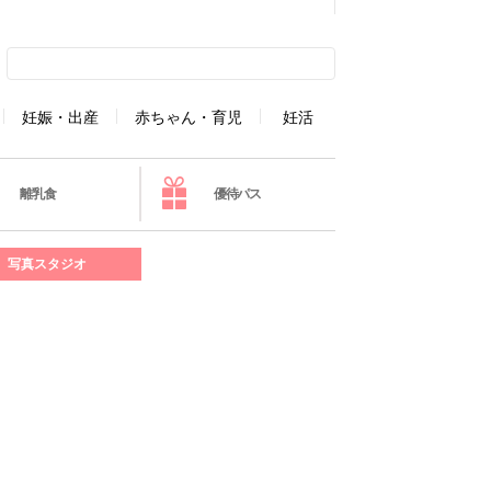
妊娠・出産
赤ちゃん・育児
妊活
離乳食
優待パス
写真スタジオ