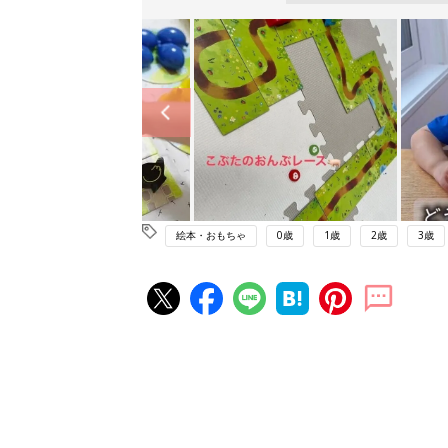
絵本・おもちゃ
0歳
1歳
2歳
3歳
赤ちゃん・育児の人気記事ランキ
育児の困ったがズバリ！解決する