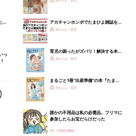
誰かの不用品は私の必需品。フリマに
参加したらお宝だらけだった
PR（UR都市機構）
Recommended by
離乳食はいつから？進め方は？「たまひよ きほんの離
乳食」
授乳の悩みや初めての離乳食作りに役立つ
子育てとお金