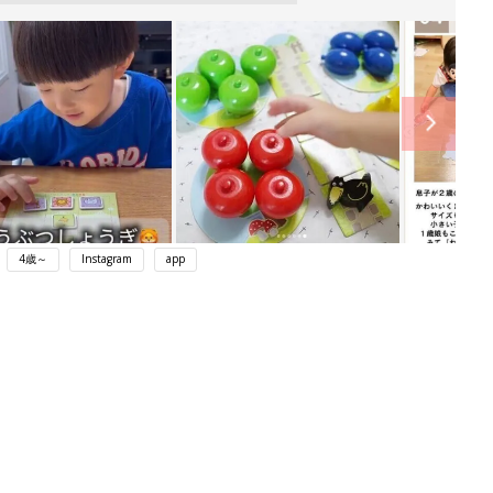
4歳～
Instagram
app
ング
関連記事
本
赤ちゃんのお世話まるわかり！『初め