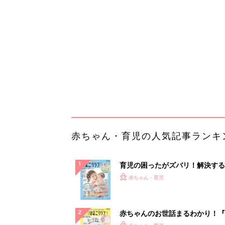
『ひよこクラブ 夏号』 4カ月～
赤ちゃん・育児
になるまで、育児に役立つ情報が
ぱい！
赤ちゃんのお世話まるわかり！『
てのひよこクラブ 夏号』〈巻頭
赤ちゃん・育児
集〉初めての授乳がうまくいく！
っぱい・ミルクの基本と夏のトラ
解決テク
赤ちゃんが生まれたら！2冊の「
ひよ」
赤ちゃん・育児
「イソジン®クリアうがい薬」と
しょに「うがいパワー」で一年中
健やか
PR（iNova｜Hugkum）
ランキングをもっと見る