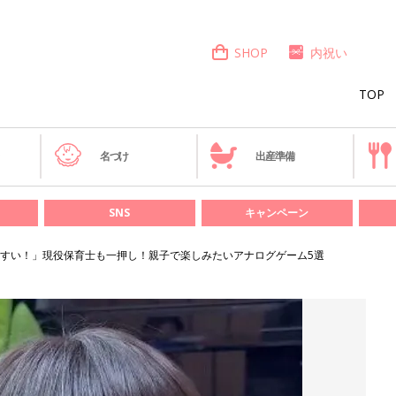
SHOP
内祝い
TOP
き
名づけ
出産準備
SNS
キャンペーン
すい！」現役保育士も一押し！親子で楽しみたいアナログゲーム5選