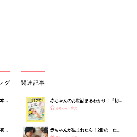
2才
てのひよこクラブ 夏号』〈巻頭大特
赤ちゃん・育児
いっ
集〉初めての授乳がうまくいく！ お
っぱい・ミルクの基本と夏のトラブル
解決テク
初め
赤ちゃんが生まれたら！2冊の「たま
大特
ひよ」
赤ちゃん・育児
 お
ブル
たま
アカチャンホンポでたまひよ雑誌を買
うとポイント10倍【期間限定】
赤ちゃん・育児
育児の困ったがズバリ！解決する本
いっ
『ひよこクラブ 秋号』 4カ月～2才
赤ちゃん・育児
！
になるまで、育児に役立つ情報がいっ
ぱい！
まるごと1冊“出産準備”の本『たまご
クラブ 夏号』〈スペシャル大特集〉
赤ちゃん・育児
夫婦で予習する 出産の教科書