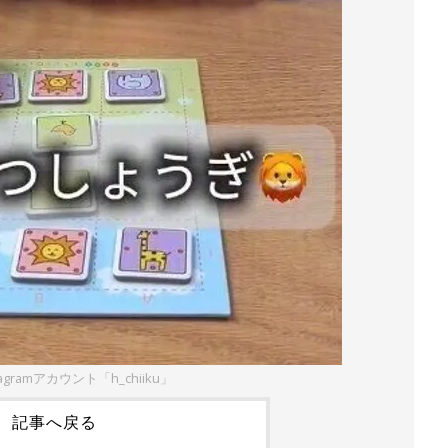
agramアカウント「h_chiiku」
記事へ戻る