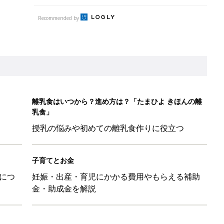
につ
妊娠・出産・育児にかかる費用やもらえる補助
金・助成金を解説
レたちの切迫早産奮闘記 #24】
！」「ユニクロ・ZARAも！」おすすめ4選
歳の夏に多く発生。時間帯は14時が危ない！親のNG行動も危険を