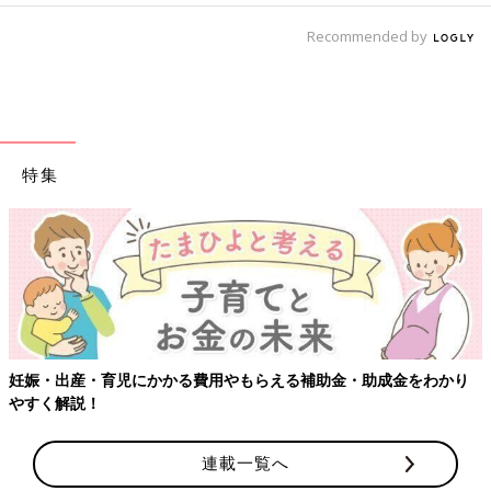
Recommended by
特集
【ワクチン
・育児にかかる費用やもらえる補助金・助成金をわかり
！
連載一覧へ