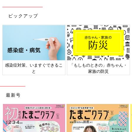
ピックアップ
対策、いますぐできるこ
「もしものときの」赤ちゃん・
日本外
と
家族の防災
最新号