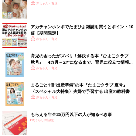
赤ちゃん・育児
アカチャンホンポでたまひよ雑誌を買うとポイント10
倍【期間限定】
赤ちゃん・育児
育児の困ったがズバリ！解決する本『ひよこクラブ
秋号』 4カ月～2才になるまで、育児に役立つ情報が
いっぱい！
赤ちゃん・育児
まるごと1冊“出産準備”の本『たまごクラブ 夏号』
〈スペシャル大特集〉夫婦で予習する 出産の教科書
赤ちゃん・育児
もらえる年金25万円以下の人が知るべき事
PR(くらしの話題)