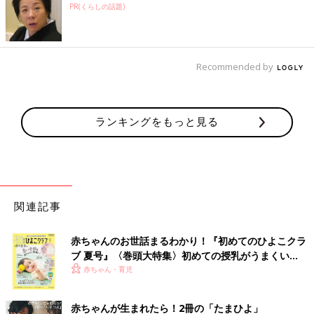
PR(くらしの話題)
Recommended by
ランキングをもっと見る
関連記事
赤ちゃんのお世話まるわかり！『初めてのひよこクラ
ブ 夏号』〈巻頭大特集〉初めての授乳がうまくい
く！ おっぱい・ミルクの基本と夏のトラブル 解決テ
赤ちゃん・育児
ク
赤ちゃんが生まれたら！2冊の「たまひよ」