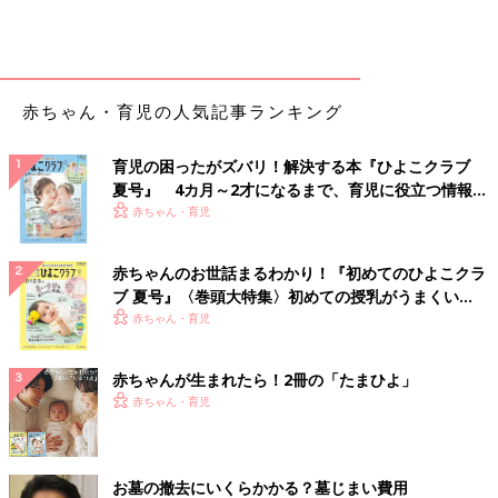
赤ちゃん・育児の人気記事ランキング
育児の困ったがズバリ！解決する本『ひよこクラブ
夏号』 4カ月～2才になるまで、育児に役立つ情報が
いっぱい！
赤ちゃん・育児
赤ちゃんのお世話まるわかり！『初めてのひよこクラ
ブ 夏号』〈巻頭大特集〉初めての授乳がうまくい
く！ おっぱい・ミルクの基本と夏のトラブル 解決テ
赤ちゃん・育児
ク
赤ちゃんが生まれたら！2冊の「たまひよ」
赤ちゃん・育児
お墓の撤去にいくらかかる？墓じまい費用