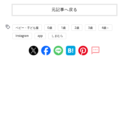
元記事へ戻る
ベビー・子ども服
0歳
1歳
2歳
3歳
4歳～
Instagram
app
しまむら