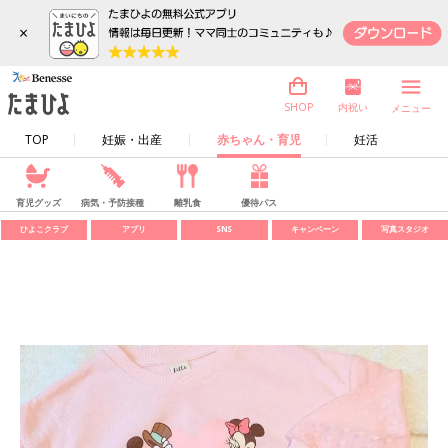
×
内祝い
SHOP
メニュー
TOP
妊娠・出産
赤ちゃん・育児
妊活
育児グッズ
病気・予防接種
離乳食
優待パス
ひよこクラブ
アプリ
SNS
キャンペーン
写真スタジオ