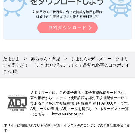
妊娠日数や生後日数に合った情報を毎日お届け
妊娠中から産後まで長く使える無料アプリ
無料ダウンロード
たまひよ
赤ちゃん・育児
しまむら×ディズニー「クオリ
ティ高すぎ！」「こだわりが詰まってる」品切れ必至のコラボアイ
テム4選
ＡＢＪマークは、この電子書店・電子書籍配信サービスが、
著作権者からコンテンツ使用許諾を得た正規版配信サービス
であることを示す登録商標（登録番号 第11091000号）です。
ABJマークの詳細、ABJマークを掲示しているサービスの一覧
はこちら→
https://aebs.or.jp/
本サイトに掲載されている記事・写真・イラスト等のコンテンツの無断転載を禁じま
す。