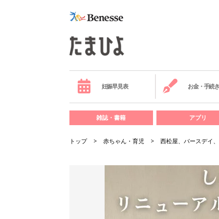
妊娠早見表
お金・手続
雑誌・書籍
アプリ
トップ
赤ちゃん・育児
西松屋、バースデイ、