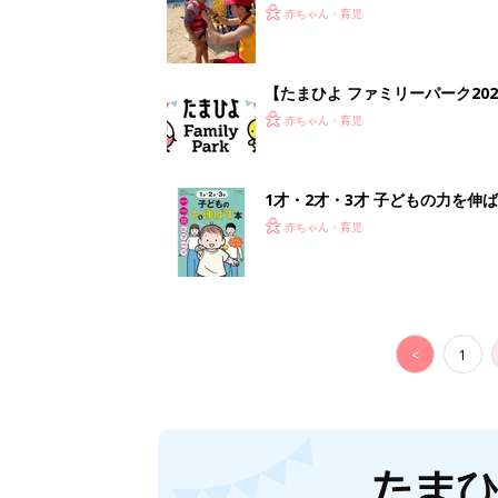
妊娠日数や
妊娠中か