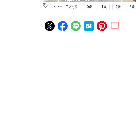
ベビー・子ども服
0歳
1歳
2歳
3歳
赤ちゃん・育児の人気記事ランキ
育児の困ったがズバリ！解決する
『ひよこクラブ 秋号』 4カ月～
赤ちゃん・育児
になるまで、育児に役立つ情報が
ぱい！
赤ちゃんのお世話まるわかり！『
てのひよこクラブ 夏号』〈巻頭
赤ちゃん・育児
集〉初めての授乳がうまくいく！
っぱい・ミルクの基本と夏のトラ
解決テク
赤ちゃんが生まれたら！2冊の「
ひよ」