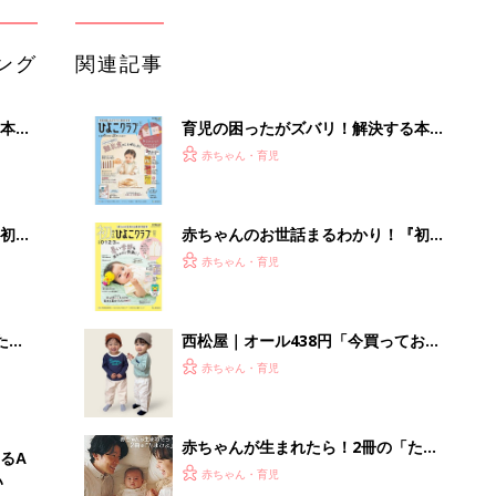
赤ちゃん・育児
服販売員ライターが推す★長袖Tシャ
ツ5選
赤ちゃんが生まれたら！2冊の「たま
るA
ひよ」
赤ちゃん・育児
い
アカチャンホンポでたまひよ雑誌を買
うとポイント10倍【期間限定】
赤ちゃん・育児
事例から学ぶ『特権アクセス管理』
PR（KeeperSecurity）
Recommended by