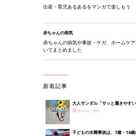
大人サンダル「サッと履きやすい
赤ちゃん・育児
子どもの水難事故は、7歳・14
まねく【専門家】
赤ちゃん・育児
【たまひよ ファミリーパーク20
赤ちゃん・育児
1才・2才・3才 子どもの力を伸
赤ちゃん・育児
<
1