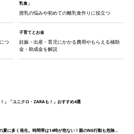
！」「ユニクロ・ZARAも！」おすすめ4選
歳の夏に多く発生。時間帯は14時が危ない！親のNG行動も危険を
26】協賛企業のご紹介
ばす本
2
3
4
5
>