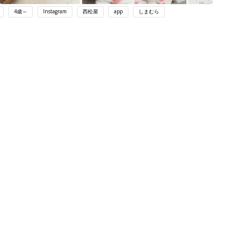
4歳～
Instagram
西松屋
app
しまむら
ング
関連記事
本
育児の困ったがズバリ！解決する本
2才
『ひよこクラブ 秋号』 4カ月～2才
赤ちゃん・育児
いっ
になるまで、育児に役立つ情報がいっ
ぱい！
初め
赤ちゃんのお世話まるわかり！『初め
大特
てのひよこクラブ 夏号』〈巻頭大特
赤ちゃん・育児
 お
集〉初めての授乳がうまくいく！ お
ブル
っぱい・ミルクの基本と夏のトラブル
解決テク
たま
西松屋｜オール438円「今買っておく
べき！」「保育園着にも◎」元子ども