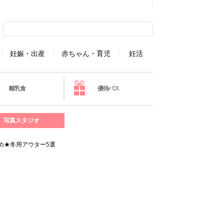
妊娠・出産
赤ちゃん・育児
妊活
離乳食
優待パス
写真スタジオ
め★冬用アウター5選