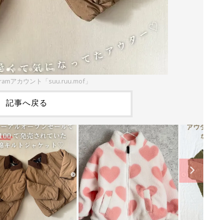
gramアカウント「suu.ruu.mof」
記事へ戻る