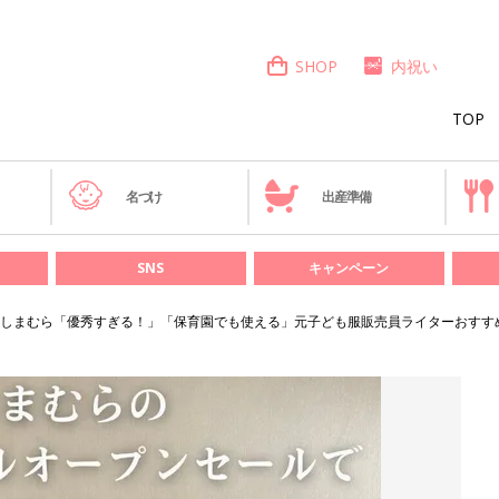
SHOP
内祝い
TOP
き
名づけ
出産準備
SNS
キャンペーン
しまむら「優秀すぎる！」「保育園でも使える」元子ども服販売員ライターおすす