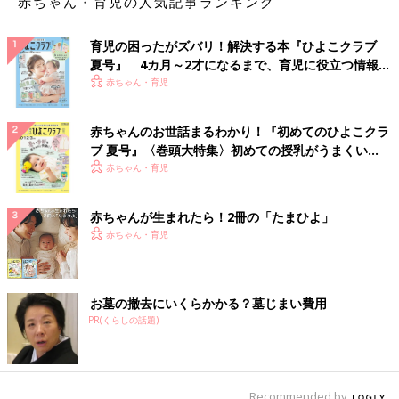
赤ちゃん・育児の人気記事ランキング
育児の困ったがズバリ！解決する本『ひよこクラブ
夏号』 4カ月～2才になるまで、育児に役立つ情報が
いっぱい！
赤ちゃん・育児
赤ちゃんのお世話まるわかり！『初めてのひよこクラ
ブ 夏号』〈巻頭大特集〉初めての授乳がうまくい
く！ おっぱい・ミルクの基本と夏のトラブル 解決テ
赤ちゃん・育児
ク
赤ちゃんが生まれたら！2冊の「たまひよ」
赤ちゃん・育児
お墓の撤去にいくらかかる？墓じまい費用
PR(くらしの話題)
Recommended by