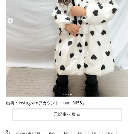
出典：Instagramアカウント「nan_3655」
元記事へ戻る
ベビー・子ども服
0歳
1歳
2歳
3歳
4歳～