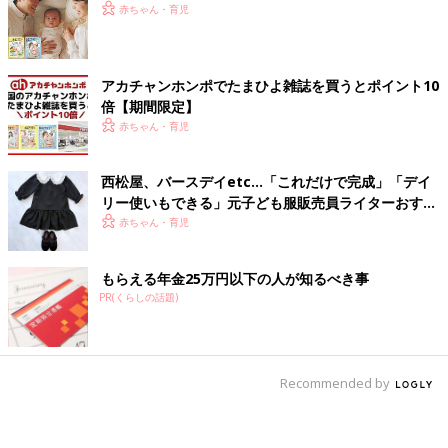
赤ちゃん・育児
アカチャンホンポでたまひよ雑誌を買うとポイント10
倍【期間限定】
赤ちゃん・育児
西松屋、バースデイetc…「これだけで完成」「デイ
リー使いもできる」元子ども服販売員ライターおすす
め★セレモニーコーデ4選
赤ちゃん・育児
もらえる年金25万円以下の人が知るべき事
PR(くらしの話題)
Recommended by