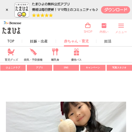
×
内祝い
SHOP
メニュー
TOP
妊娠・出産
赤ちゃん・育児
妊活
育児グッズ
病気・予防接種
離乳食
優待パス
ひよこクラブ
アプリ
SNS
キャンペーン
写真スタジオ