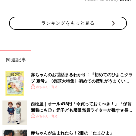
ランキングをもっと見る
関連記事
赤ちゃんのお世話まるわかり！『初めてのひよこクラ
ブ 夏号』〈巻頭大特集〉初めての授乳がうまくい
く！ おっぱい・ミルクの基本と夏のトラブル 解決テ
赤ちゃん・育児
ク
西松屋｜オール438円「今買っておくべき！」「保育
園着にも◎」元子ども服販売員ライターが推す★長袖
Tシャツ5選
赤ちゃん・育児
赤ちゃんが生まれたら！2冊の「たまひよ」