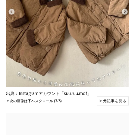
出典：Instagramアカウント「suu.ruu.mof」
▼
次の画像は下へスクロール (3/6)
▶
元記事を見る