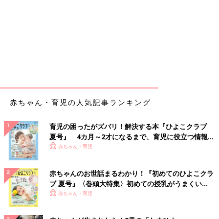
赤ちゃん・育児の人気記事ランキング
育児の困ったがズバリ！解決する本『ひよこクラブ
夏号』 4カ月～2才になるまで、育児に役立つ情報が
いっぱい！
赤ちゃん・育児
赤ちゃんのお世話まるわかり！『初めてのひよこクラ
ブ 夏号』〈巻頭大特集〉初めての授乳がうまくい
く！ おっぱい・ミルクの基本と夏のトラブル 解決テ
赤ちゃん・育児
ク