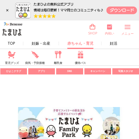
×
内祝い
SHOP
メニュー
TOP
妊娠・出産
赤ちゃん・育児
妊活
育児グッズ
病気・予防接種
離乳食
優待パス
ひよこクラブ
アプリ
SNS
キャンペーン
写真スタジオ