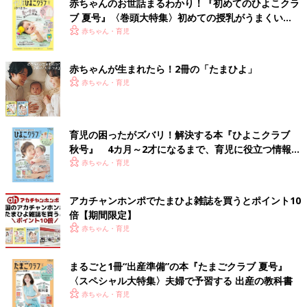
赤ちゃんのお世話まるわかり！『初めてのひよこクラ
ブ 夏号』〈巻頭大特集〉初めての授乳がうまくい
く！ おっぱい・ミルクの基本と夏のトラブル 解決テ
赤ちゃん・育児
ク
赤ちゃんが生まれたら！2冊の「たまひよ」
赤ちゃん・育児
育児の困ったがズバリ！解決する本『ひよこクラブ
秋号』 4カ月～2才になるまで、育児に役立つ情報が
いっぱい！
赤ちゃん・育児
アカチャンホンポでたまひよ雑誌を買うとポイント10
倍【期間限定】
赤ちゃん・育児
まるごと1冊“出産準備”の本『たまごクラブ 夏号』
〈スペシャル大特集〉夫婦で予習する 出産の教科書
赤ちゃん・育児