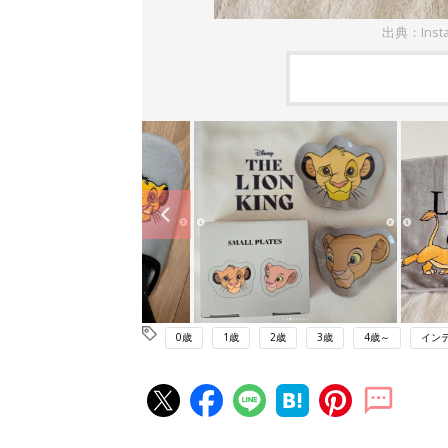
出典：Inst
0歳
1歳
2歳
3歳
4歳～
イン