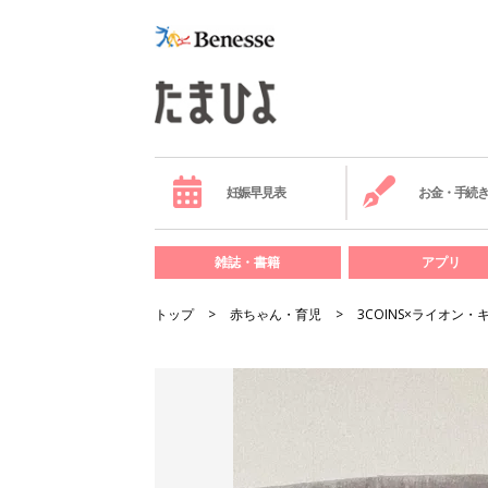
妊娠早見表
お金・手続
雑誌・書籍
アプリ
トップ
赤ちゃん・育児
3COINS×ライオ