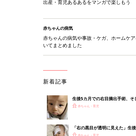
出産・育児あるあるをマンガで楽しもう
赤ちゃんの病気
赤ちゃんの病気や事故・ケガ、ホームケア
いてまとめました
新着記事
生後5カ月での右目摘出手術、そ
の生活【網膜芽細胞腫】
赤ちゃん・育児
「右の黒目が透明に見えた」生後
芽細胞腫】
赤ちゃん・育児