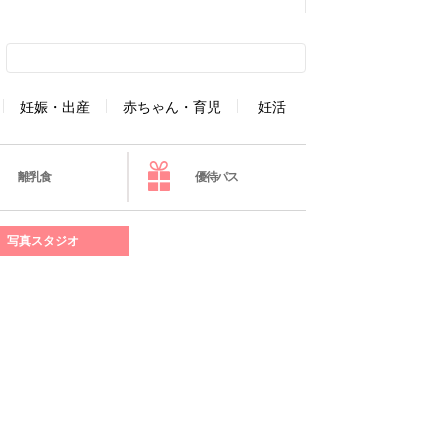
妊娠・出産
赤ちゃん・育児
妊活
離乳食
優待パス
写真スタジオ