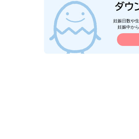
妊娠日数や
妊娠中か