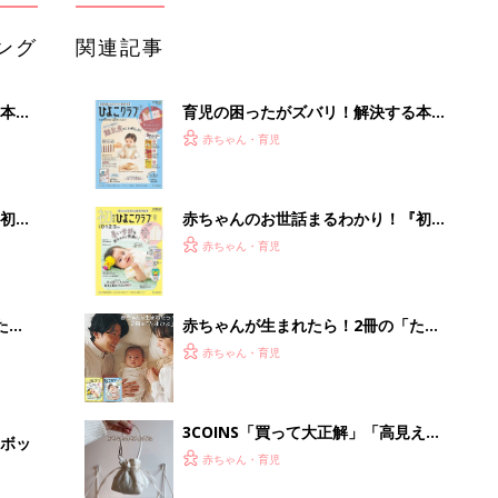
ング
関連記事
本
育児の困ったがズバリ！解決する本
2才
『ひよこクラブ 秋号』 4カ月～2才
赤ちゃん・育児
いっ
になるまで、育児に役立つ情報がいっ
ぱい！
初め
赤ちゃんのお世話まるわかり！『初め
大特
てのひよこクラブ 夏号』〈巻頭大特
赤ちゃん・育児
 お
集〉初めての授乳がうまくいく！ お
ブル
っぱい・ミルクの基本と夏のトラブル
解決テク
たま
赤ちゃんが生まれたら！2冊の「たま
ひよ」
赤ちゃん・育児
3COINS「買って大正解」「高見えで
ボッ
可愛すぎ」大人気のファッショングッ
赤ちゃん・育児
ズ4選