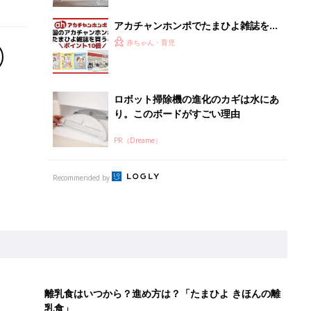
アカチャンホンポでたまひよ雑誌を買
うとポイント10倍【期間限定】
赤ちゃん・育児
ロボット掃除機の進化のカギは水にあ
り。このボードがすごい理由
PR（Dreame）
Recommended by
離乳食はいつから？進め方は？「たまひよ きほんの離
乳食」