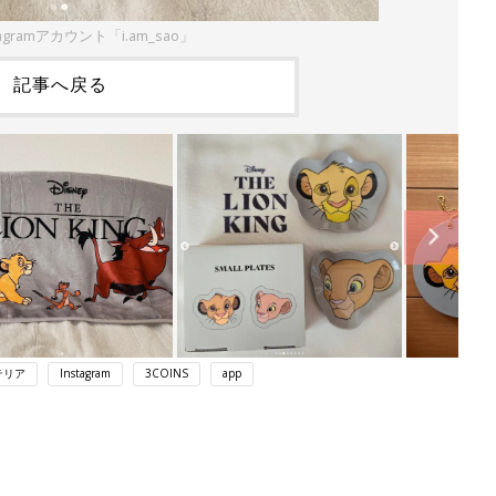
agramアカウント「i.am_sao」
記事へ戻る
テリア
Instagram
3COINS
app