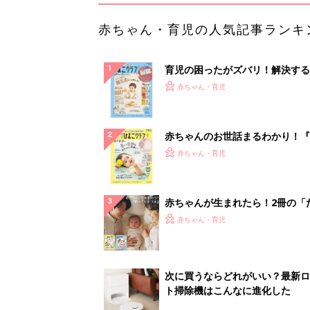
赤ちゃん・育児の人気記事ランキ
育児の困ったがズバリ！解決する
『ひよこクラブ 秋号』 4カ月～
赤ちゃん・育児
になるまで、育児に役立つ情報が
ぱい！
赤ちゃんのお世話まるわかり！『
てのひよこクラブ 夏号』〈巻頭
赤ちゃん・育児
集〉初めての授乳がうまくいく！
っぱい・ミルクの基本と夏のトラ
解決テク
赤ちゃんが生まれたら！2冊の「
ひよ」
赤ちゃん・育児
次に買うならどれがいい？最新ロ
ト掃除機はこんなに進化した