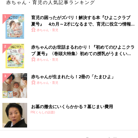
赤ちゃん・育児の人気記事ランキング
育児の困ったがズバリ！解決する本『ひよこクラブ
夏号』 4カ月～2才になるまで、育児に役立つ情報が
いっぱい！
赤ちゃん・育児
赤ちゃんのお世話まるわかり！『初めてのひよこクラ
ブ 夏号』〈巻頭大特集〉初めての授乳がうまくい
く！ おっぱい・ミルクの基本と夏のトラブル 解決テ
赤ちゃん・育児
ク
赤ちゃんが生まれたら！2冊の「たまひよ」
赤ちゃん・育児
お墓の撤去にいくらかかる？墓じまい費用
PR(くらしの話題)