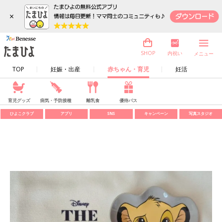
×
内祝い
SHOP
メニュー
TOP
妊娠・出産
赤ちゃん・育児
妊活
育児グッズ
病気・予防接種
離乳食
優待パス
ひよこクラブ
アプリ
SNS
キャンペーン
写真スタジオ