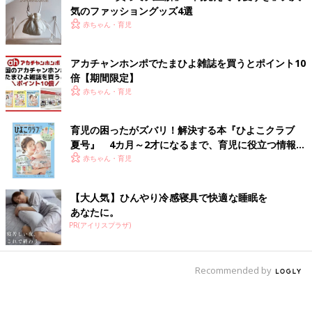
気のファッショングッズ4選
赤ちゃん・育児
アカチャンホンポでたまひよ雑誌を買うとポイント10
倍【期間限定】
赤ちゃん・育児
育児の困ったがズバリ！解決する本『ひよこクラブ
夏号』 4カ月～2才になるまで、育児に役立つ情報が
いっぱい！
赤ちゃん・育児
【大人気】ひんやり冷感寝具で快適な睡眠を
あなたに。
PR(アイリスプラザ)
Recommended by