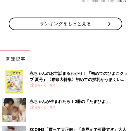
Recommended by
ランキングをもっと見る
関連記事
赤ちゃんのお世話まるわかり！『初めてのひよこクラ
ブ 夏号』〈巻頭大特集〉初めての授乳がうまくい
く！ おっぱい・ミルクの基本と夏のトラブル 解決テ
赤ちゃん・育児
ク
赤ちゃんが生まれたら！2冊の「たまひよ」
赤ちゃん・育児
3COINS「買って大正解」「高見えで可愛すぎ」大人