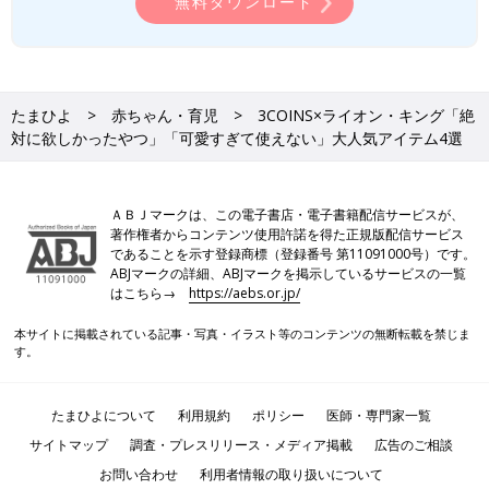
無料ダウンロード
たまひよ
赤ちゃん・育児
3COINS×ライオン・キング「絶
対に欲しかったやつ」「可愛すぎて使えない」大人気アイテム4選
ＡＢＪマークは、この電子書店・電子書籍配信サービスが、
著作権者からコンテンツ使用許諾を得た正規版配信サービス
であることを示す登録商標（登録番号 第11091000号）です。
ABJマークの詳細、ABJマークを掲示しているサービスの一覧
はこちら→
https://aebs.or.jp/
本サイトに掲載されている記事・写真・イラスト等のコンテンツの無断転載を禁じま
す。
たまひよについて
利用規約
ポリシー
医師・専門家一覧
サイトマップ
調査・プレスリリース・メディア掲載
広告のご相談
お問い合わせ
利用者情報の取り扱いについて