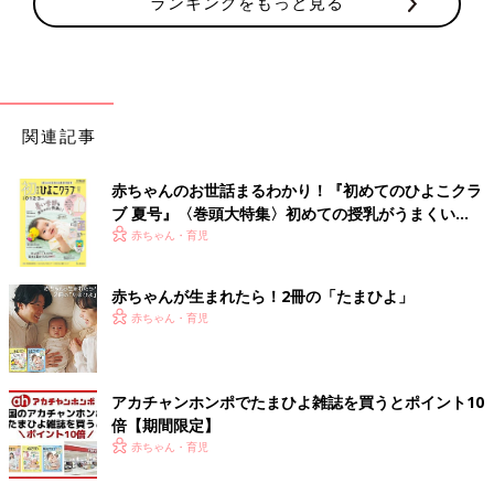
ランキングをもっと見る
関連記事
赤ちゃんのお世話まるわかり！『初めてのひよこクラ
ブ 夏号』〈巻頭大特集〉初めての授乳がうまくい
く！ おっぱい・ミルクの基本と夏のトラブル 解決テ
赤ちゃん・育児
ク
赤ちゃんが生まれたら！2冊の「たまひよ」
赤ちゃん・育児
アカチャンホンポでたまひよ雑誌を買うとポイント10
倍【期間限定】
赤ちゃん・育児