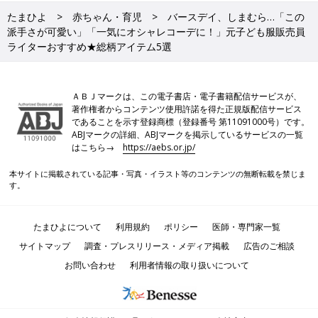
たまひよ
赤ちゃん・育児
バースデイ、しまむら…「この
派手さが可愛い」「一気にオシャレコーデに！」元子ども服販売員
ライターおすすめ★総柄アイテム5選
ＡＢＪマークは、この電子書店・電子書籍配信サービスが、
著作権者からコンテンツ使用許諾を得た正規版配信サービス
であることを示す登録商標（登録番号 第11091000号）です。
ABJマークの詳細、ABJマークを掲示しているサービスの一覧
はこちら→
https://aebs.or.jp/
本サイトに掲載されている記事・写真・イラスト等のコンテンツの無断転載を禁じま
す。
たまひよについて
利用規約
ポリシー
医師・専門家一覧
サイトマップ
調査・プレスリリース・メディア掲載
広告のご相談
お問い合わせ
利用者情報の取り扱いについて