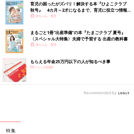
育児の困ったがズバリ！解決する本『ひよこクラブ
秋号』 4カ月～2才になるまで、育児に役立つ情報が
いっぱい！
赤ちゃん・育児
まるごと1冊“出産準備”の本『たまごクラブ 夏号』
〈スペシャル大特集〉夫婦で予習する 出産の教科書
赤ちゃん・育児
もらえる年金25万円以下の人が知るべき事
PR(くらしの話題)
Recommended by
特集