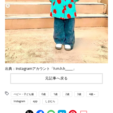
出典：Instagramアカウント「h.m.h.h_____」
元記事へ戻る
ベビー・子ども服
0歳
1歳
2歳
3歳
4歳～
Instagram
app
しまむら