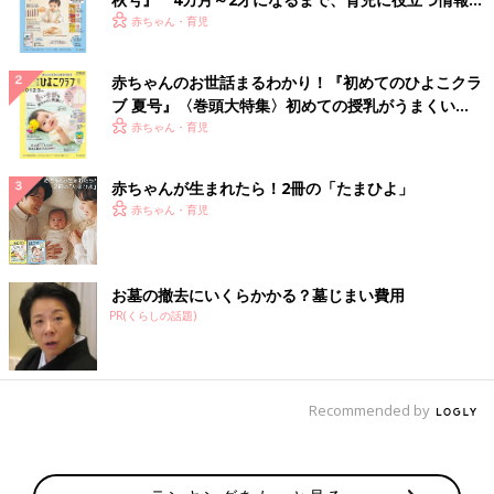
いっぱい！
赤ちゃん・育児
赤ちゃんのお世話まるわかり！『初めてのひよこクラ
ブ 夏号』〈巻頭大特集〉初めての授乳がうまくい
く！ おっぱい・ミルクの基本と夏のトラブル 解決テ
赤ちゃん・育児
ク
赤ちゃんが生まれたら！2冊の「たまひよ」
赤ちゃん・育児
お墓の撤去にいくらかかる？墓じまい費用
PR(くらしの話題)
Recommended by