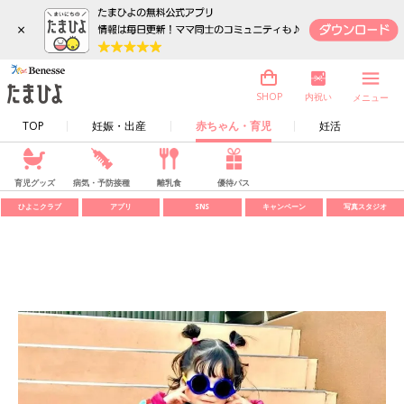
×
内祝い
SHOP
メニュー
TOP
妊娠・出産
赤ちゃん・育児
妊活
育児グッズ
病気・予防接種
離乳食
優待パス
ひよこクラブ
アプリ
SNS
キャンペーン
写真スタジオ