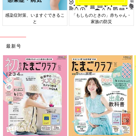
・
日本外来小児科学会リーフレッ
六星占術 細木かおりさんの人
ト検討会
相談
最新号