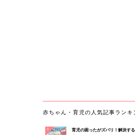
赤ちゃん・育児の人気記事ランキ
育児の困ったがズバリ！解決する
『ひよこクラブ 秋号』 4カ月～
赤ちゃん・育児
になるまで、育児に役立つ情報が
ぱい！
赤ちゃんのお世話まるわかり！『
てのひよこクラブ 夏号』〈巻頭
赤ちゃん・育児
集〉初めての授乳がうまくいく！
っぱい・ミルクの基本と夏のトラ
解決テク
赤ちゃんが生まれたら！2冊の「
ひよ」
赤ちゃん・育児
「え、こんなセールやってたの？
0％OFF以上が続々登場！Amazo
本気が...