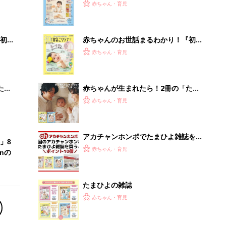
たまひよの雑誌
赤ちゃん・育児
「え、こんなセールやってたの？」8
0％OFF以上が続々登場！Amazonの
本気が...
PR（Amazon）
Recommended by
離乳食はいつから？進め方は？「たまひよ きほんの離
乳食」