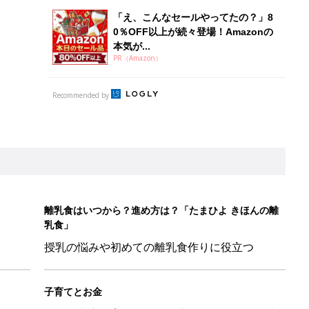
授乳の悩みや初めての離乳食作りに役立つ
子育てとお金
につ
妊娠・出産・育児にかかる費用やもらえる補助
金・助成金を解説
影レシピ vol.28
ちのおもしろすぎる勘違い＆変換ミス集