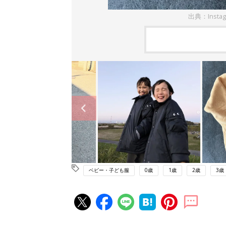
出典：Insta
ベビー・子ども服
0歳
1歳
2歳
3歳