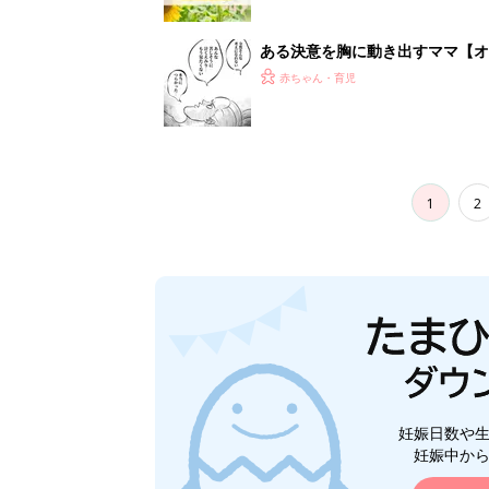
妊娠日数や
妊娠中か