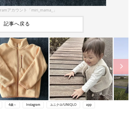
gramアカウント「miri_mama_」
記事へ戻る
4歳～
Instagram
ユニクロ/UNIQLO
app