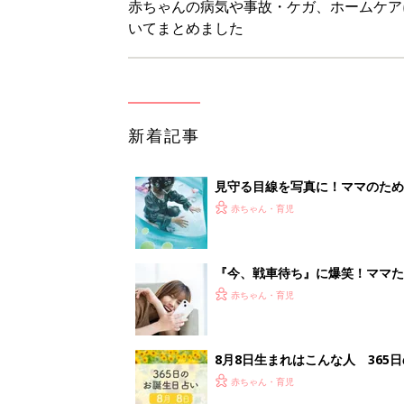
8月8日生まれはこんな人 365
赤ちゃん・育児
ある決意を胸に動き出すママ【オ
赤ちゃん・育児
1
2