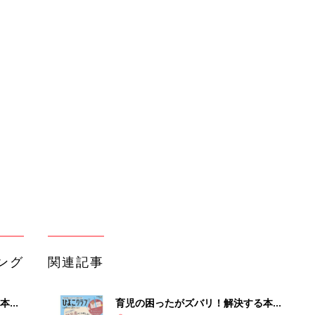
ング
関連記事
本
育児の困ったがズバリ！解決する本
2才
『ひよこクラブ 秋号』 4カ月～2才
赤ちゃん・育児
いっ
になるまで、育児に役立つ情報がいっ
ぱい！
初め
赤ちゃんのお世話まるわかり！『初め
大特
てのひよこクラブ 夏号』〈巻頭大特
赤ちゃん・育児
 お
集〉初めての授乳がうまくいく！ お
ブル
っぱい・ミルクの基本と夏のトラブル
解決テク
たま
赤ちゃんが生まれたら！2冊の「たま
ひよ」
赤ちゃん・育児
アカチャンホンポでたまひよ雑誌を買
」8
うとポイント10倍【期間限定】
赤ちゃん・育児
nの