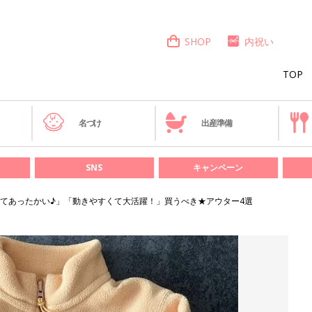
SHOP
内祝い
TOP
き
名づけ
出産準備
SNS
キャンペーン
てあったかい♪」「動きやすくて大活躍！」買うべき★アウター4選