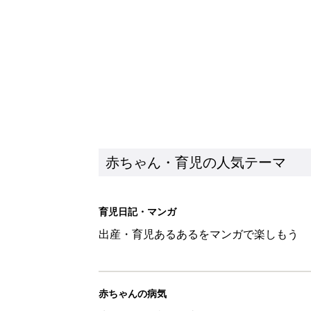
出産・育児あるあるをマンガで楽しもう
赤ちゃんの病気
赤ちゃんの病気や事故・ケガ、ホームケア
いてまとめました
新着記事
見守る目線を写真に！ママのための撮
赤ちゃん・育児
『今、戦車待ち』に爆笑！ママた
赤ちゃん・育児