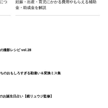
日のお誕生日占い【鏡リュウジ監修】
レたちの切迫早産奮闘記 #24】
3
4
5
>