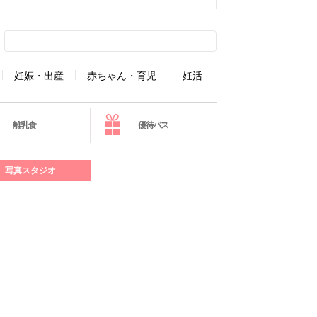
妊娠・出産
赤ちゃん・育児
妊活
離乳食
優待パス
写真スタジオ