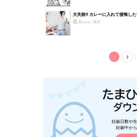
妊娠日数や
妊娠中か