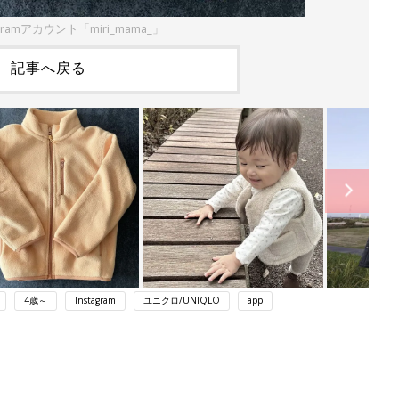
gramアカウント「miri_mama_」
記事へ戻る
4歳～
Instagram
ユニクロ/UNIQLO
app