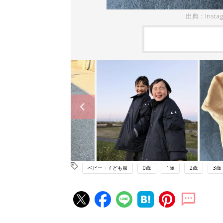
出典：Insta
ベビー・子ども服
0歳
1歳
2歳
3歳