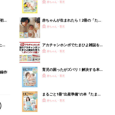
ぱい！
まるごと1冊“出産準備”の本『たまご
クラブ 夏号』〈スペシャル大特集〉
赤ちゃん・育児
夫婦で予習する 出産の教科書
AIが速く正確に。次世代の議事録作成
メソッド
PR（カイタヨ）
Recommended by
離乳食はいつから？進め方は？「たまひよ きほんの離
乳食」