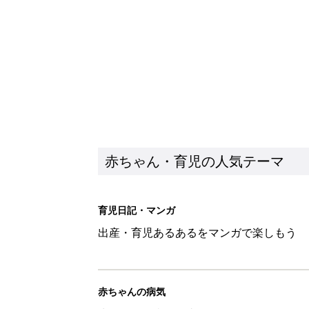
出産・育児あるあるをマンガで楽しもう
赤ちゃんの病気
赤ちゃんの病気や事故・ケガ、ホームケア
いてまとめました
新着記事
8月3日生まれはこんな人 365
赤ちゃん・育児
しまむら・GU…「一目ぼれした
赤ちゃん・育児