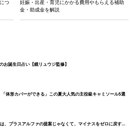
のは、プラスアルファの提案じゃなくて、マイナスをゼロに戻す手
た食材
4
5
6
7
>