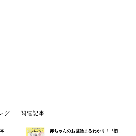
ング
関連記事
本
赤ちゃんのお世話まるわかり！『初め
2才
てのひよこクラブ 夏号』〈巻頭大特
赤ちゃん・育児
いっ
集〉初めての授乳がうまくいく！ お
っぱい・ミルクの基本と夏のトラブル
解決テク
初め
赤ちゃんが生まれたら！2冊の「たま
大特
ひよ」
赤ちゃん・育児
 お
ブル
たま
アカチャンホンポでたまひよ雑誌を買
うとポイント10倍【期間限定】
赤ちゃん・育児
育児の困ったがズバリ！解決する本
事録作
『ひよこクラブ 夏号』 4カ月～2才
赤ちゃん・育児
になるまで、育児に役立つ情報がいっ