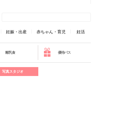
妊娠・出産
赤ちゃん・育児
妊活
離乳食
優待パス
写真スタジオ