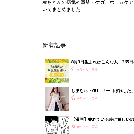
【漫画】疲れている時に嬉しい
助け『ふうふう子育て ＃90』
赤ちゃん・育児
大失敗!! カレーに入れて後悔し
赤ちゃん・育児
<
3