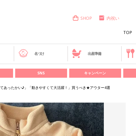
SHOP
内祝い
TOP
き
名づけ
出産準備
SNS
キャンペーン
てあったかい♪」「動きやすくて大活躍！」買うべき★アウター4選