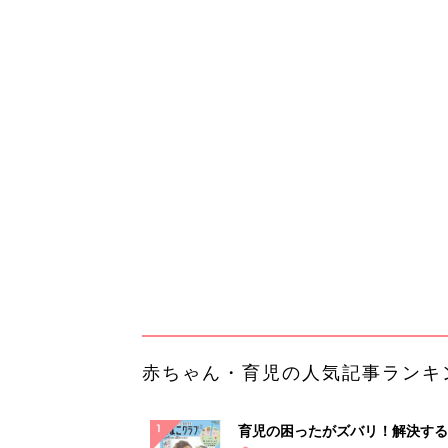
赤ちゃん・育児の人気記事ランキ
育児の困ったがズバリ！解決する
『ひよこクラブ 夏号』 4カ月～
赤ちゃん・育児
になるまで、育児に役立つ情報が
ぱい！
赤ちゃんのお世話まるわかり！『
てのひよこクラブ 夏号』〈巻頭
赤ちゃん・育児
集〉初めての授乳がうまくいく！
っぱい・ミルクの基本と夏のトラ
解決テク
赤ちゃんが生まれたら！2冊の「
ひよ」
赤ちゃん・育児
会議の録音を置くだけ。AIで議
成を自動化する方法