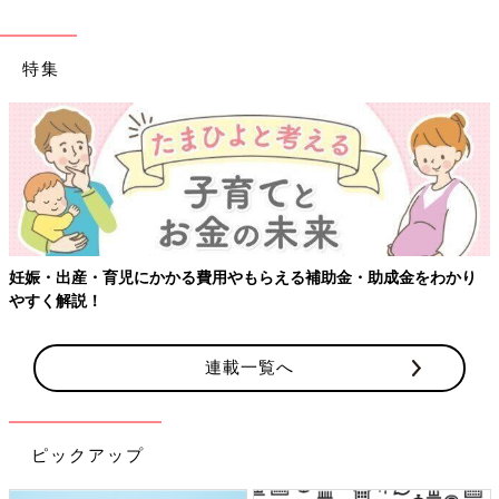
特集
妊娠・出産・育児にかかる費用やもらえる補助金・助成金をわかり
やすく解説！
連載一覧へ
ピックアップ