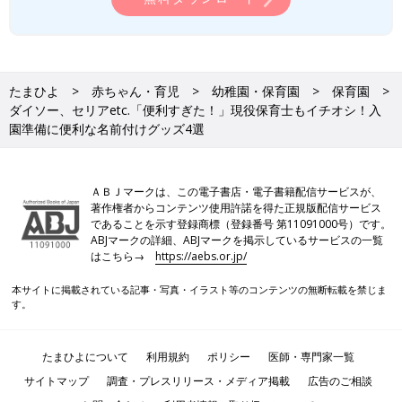
たまひよ
赤ちゃん・育児
幼稚園・保育園
保育園
ダイソー、セリアetc.「便利すぎた！」現役保育士もイチオシ！入
園準備に便利な名前付けグッズ4選
ＡＢＪマークは、この電子書店・電子書籍配信サービスが、
著作権者からコンテンツ使用許諾を得た正規版配信サービス
であることを示す登録商標（登録番号 第11091000号）です。
ABJマークの詳細、ABJマークを掲示しているサービスの一覧
はこちら→
https://aebs.or.jp/
本サイトに掲載されている記事・写真・イラスト等のコンテンツの無断転載を禁じま
す。
たまひよについて
利用規約
ポリシー
医師・専門家一覧
サイトマップ
調査・プレスリリース・メディア掲載
広告のご相談