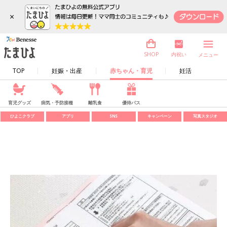
×
内祝い
SHOP
メニュー
TOP
妊娠・出産
赤ちゃん・育児
妊活
育児グッズ
病気・予防接種
離乳食
優待パス
ひよこクラブ
アプリ
SNS
キャンペーン
写真スタジオ