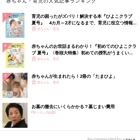
赤ちゃん・育児の人気記事ランキング
育児の困ったがズバリ！解決する本『ひよこクラブ
夏号』 4カ月～2才になるまで、育児に役立つ情報が
いっぱい！
赤ちゃん・育児
赤ちゃんのお世話まるわかり！『初めてのひよこクラ
ブ 夏号』〈巻頭大特集〉初めての授乳がうまくい
く！ おっぱい・ミルクの基本と夏のトラブル 解決テ
赤ちゃん・育児
ク
赤ちゃんが生まれたら！2冊の「たまひよ」
赤ちゃん・育児
お墓の撤去にいくらかかる？墓じまい費用
PR(くらしの話題)
Recommended by