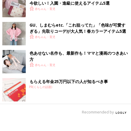
今欲しい！入園・進級に使えるアイテム5選
赤ちゃん・育児
GU、しまむらetc.「これ狙ってた」「色味が可愛す
ぎる」先取りコーデが大人気！春カラーアイテム5選
赤ちゃん・育児
色あせない名作も、最新作も！ママと漫画のつきあい
方
赤ちゃん・育児
もらえる年金25万円以下の人が知るべき事
PR(くらしの話題)
Recommended by