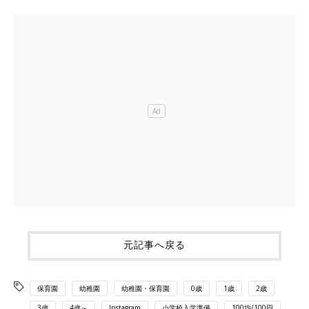
元記事へ戻る
保育園
幼稚園
幼稚園・保育園
0歳
1歳
2歳
3歳
4歳～
Instagram
小学校入学準備
100均/100円