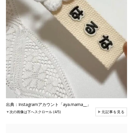
出典：Instagramアカウント「aya.mama__」
▼
次の画像は下へスクロール (4/5)
▶
元記事を見る