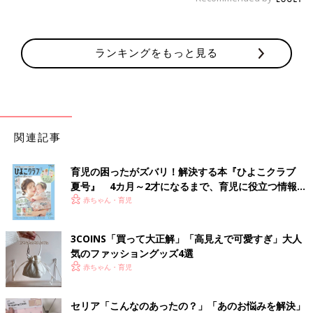
ランキングをもっと見る
関連記事
育児の困ったがズバリ！解決する本『ひよこクラブ
夏号』 4カ月～2才になるまで、育児に役立つ情報が
いっぱい！
赤ちゃん・育児
3COINS「買って大正解」「高見えで可愛すぎ」大人
気のファッショングッズ4選
赤ちゃん・育児
セリア「こんなのあったの？」「あのお悩みを解決」