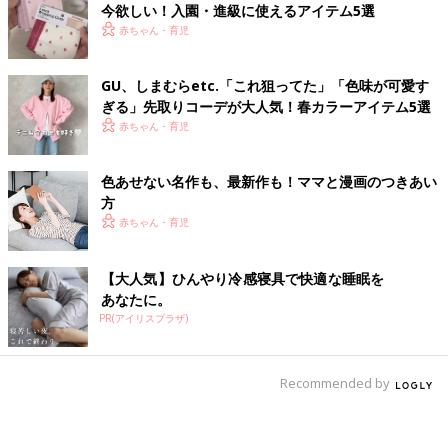
今欲しい！入園・進級に使えるアイテム5選
赤ちゃん・育児
GU、しまむらetc.「これ狙ってた」「色味が可愛す
ぎる」先取りコーデが大人気！春カラーアイテム5選
赤ちゃん・育児
色あせない名作も、最新作も！ママと漫画のつきあい
方
赤ちゃん・育児
【大人気】ひんやり冷感寝具で快適な睡眠を
あなたに。
PR(アイリスプラザ)
Recommended by