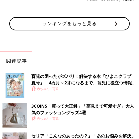
ランキングをもっと見る
関連記事
育児の困ったがズバリ！解決する本『ひよこクラブ
夏号』 4カ月～2才になるまで、育児に役立つ情報が
いっぱい！
赤ちゃん・育児
3COINS「買って大正解」「高見えで可愛すぎ」大人
気のファッショングッズ4選
赤ちゃん・育児
セリア「こんなのあったの？」「あのお悩みを解決」