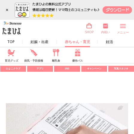
×
内祝い
SHOP
メニュー
TOP
妊娠・出産
赤ちゃん・育児
妊活
育児グッズ
病気・予防接種
離乳食
優待パス
ひよこクラブ
アプリ
SNS
キャンペーン
写真スタジオ