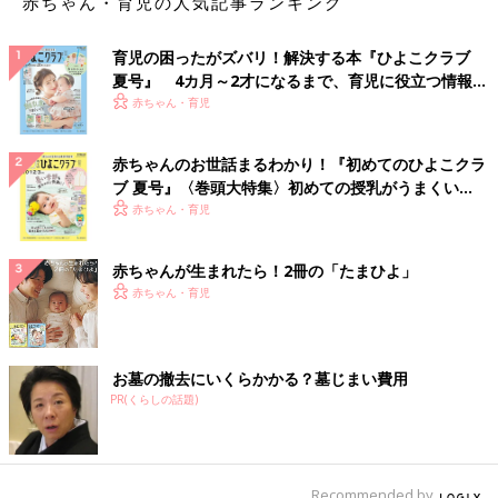
赤ちゃん・育児の人気記事ランキング
育児の困ったがズバリ！解決する本『ひよこクラブ
夏号』 4カ月～2才になるまで、育児に役立つ情報が
いっぱい！
赤ちゃん・育児
赤ちゃんのお世話まるわかり！『初めてのひよこクラ
ブ 夏号』〈巻頭大特集〉初めての授乳がうまくい
く！ おっぱい・ミルクの基本と夏のトラブル 解決テ
赤ちゃん・育児
ク
赤ちゃんが生まれたら！2冊の「たまひよ」
赤ちゃん・育児
お墓の撤去にいくらかかる？墓じまい費用
PR(くらしの話題)
Recommended by