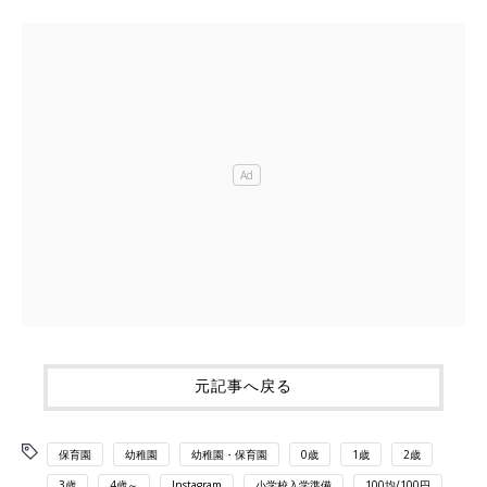
元記事へ戻る
保育園
幼稚園
幼稚園・保育園
0歳
1歳
2歳
3歳
4歳～
Instagram
小学校入学準備
100均/100円