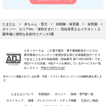
たまひよ
赤ちゃん・育児
幼稚園・保育園
保育園
ダイソー、セリアetc.「便利すぎた！」現役保育士もイチオシ！入
園準備に便利な名前付けグッズ4選
ＡＢＪマークは、この電子書店・電子書籍配信サービスが、
著作権者からコンテンツ使用許諾を得た正規版配信サービス
であることを示す登録商標（登録番号 第11091000号）です。
ABJマークの詳細、ABJマークを掲示しているサービスの一覧
はこちら→
https://aebs.or.jp/
本サイトに掲載されている記事・写真・イラスト等のコンテンツの無断転載を禁じま
す。
たまひよについて
利用規約
ポリシー
医師・専門家一覧
サイトマップ
調査・プレスリリース・メディア掲載
広告のご相談