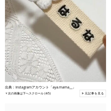
出典：Instagramアカウント「aya.mama__」
▼
次の画像は下へスクロール (4/5)
▶
元記事を見る