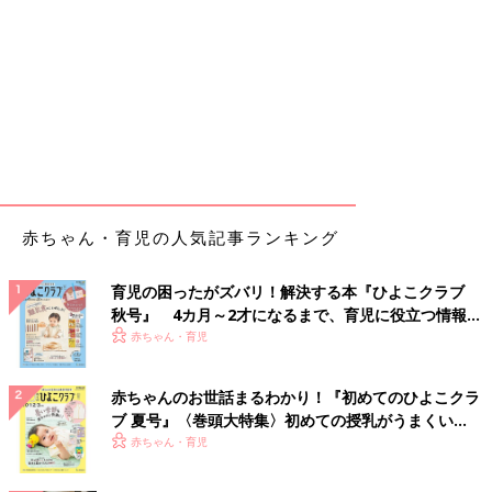
赤ちゃん・育児の人気記事ランキング
育児の困ったがズバリ！解決する本『ひよこクラブ
秋号』 4カ月～2才になるまで、育児に役立つ情報が
いっぱい！
赤ちゃん・育児
赤ちゃんのお世話まるわかり！『初めてのひよこクラ
ブ 夏号』〈巻頭大特集〉初めての授乳がうまくい
く！ おっぱい・ミルクの基本と夏のトラブル 解決テ
赤ちゃん・育児
ク