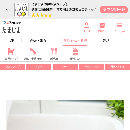
×
内祝い
SHOP
メニュー
TOP
妊娠・出産
赤ちゃん・育児
妊活
育児グッズ
病気・予防接種
離乳食
優待パス
ひよこクラブ
アプリ
SNS
キャンペーン
写真スタジオ