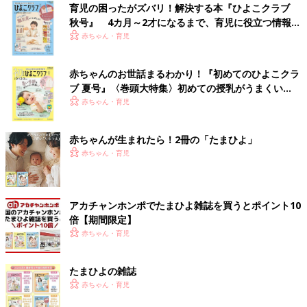
育児の困ったがズバリ！解決する本『ひよこクラブ
秋号』 4カ月～2才になるまで、育児に役立つ情報が
いっぱい！
赤ちゃん・育児
赤ちゃんのお世話まるわかり！『初めてのひよこクラ
ブ 夏号』〈巻頭大特集〉初めての授乳がうまくい
く！ おっぱい・ミルクの基本と夏のトラブル 解決テ
赤ちゃん・育児
ク
赤ちゃんが生まれたら！2冊の「たまひよ」
赤ちゃん・育児
アカチャンホンポでたまひよ雑誌を買うとポイント10
倍【期間限定】
赤ちゃん・育児
たまひよの雑誌
赤ちゃん・育児