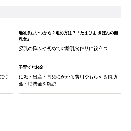
ンジレシピ
5日のお誕生日占い【鏡リュウジ監修】
れ、行き帰りは雨に濡れ、家はぐちゃぐちゃで……最悪な気分で
89』
震のときにやってはいけない7つのこととは？【防災アナウンサ