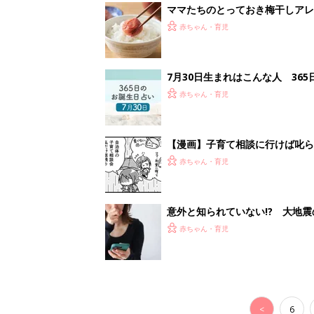
<
6
妊娠日数や
妊娠中か