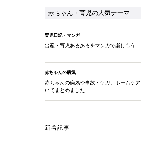
新着記事
ママたちのとっておき梅干しアレ
赤ちゃん・育児
7月30日生まれはこんな人 36
赤ちゃん・育児
【漫画】子育て相談に行けば叱ら
帰宅したら？『ふうふう子育て ＃
赤ちゃん・育児
意外と知られていない!? 大地
ー】
赤ちゃん・育児