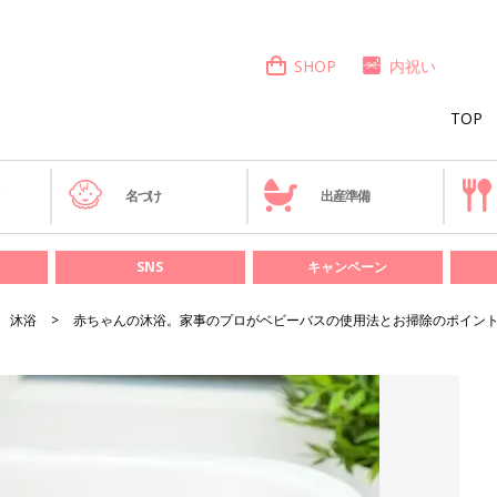
SHOP
内祝い
TOP
き
名づけ
出産準備
SNS
キャンペーン
沐浴
赤ちゃんの沐浴。家事のプロがベビーバスの使用法とお掃除のポイン