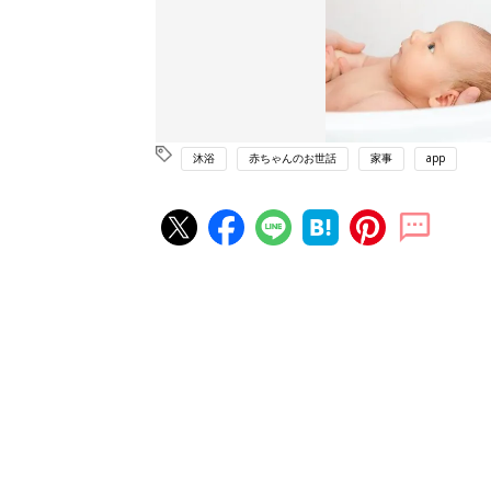
沐浴
赤ちゃんのお世話
家事
app
赤ちゃん・育児の人気記事ランキ
育児の困ったがズバリ！解決する
『ひよこクラブ 夏号』 4カ月～
赤ちゃん・育児
になるまで、育児に役立つ情報が
ぱい！