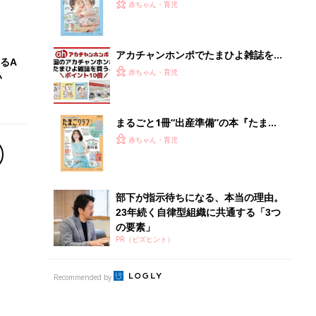
PR（ビズヒント）
Recommended by
離乳食はいつから？進め方は？「たまひよ きほんの離
乳食」
授乳の悩みや初めての離乳食作りに役立つ
子育てとお金
につ
妊娠・出産・育児にかかる費用やもらえる補助
金・助成金を解説