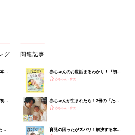
初め
赤ちゃんが生まれたら！2冊の「たま
大特
ひよ」
赤ちゃん・育児
 お
ブル
たま
育児の困ったがズバリ！解決する本
『ひよこクラブ 夏号』 4カ月～2才
赤ちゃん・育児
になるまで、育児に役立つ情報がいっ
ぱい！
アカチャンホンポでたまひよ雑誌を買
るA
うとポイント10倍【期間限定】
赤ちゃん・育児
い
まるごと1冊“出産準備”の本『たまご
クラブ 夏号』〈スペシャル大特集〉
赤ちゃん・育児
夫婦で予習する 出産の教科書
部下が指示待ちになる、本当の理由。
23年続く自律型組織に共通する「3つ
の要素」