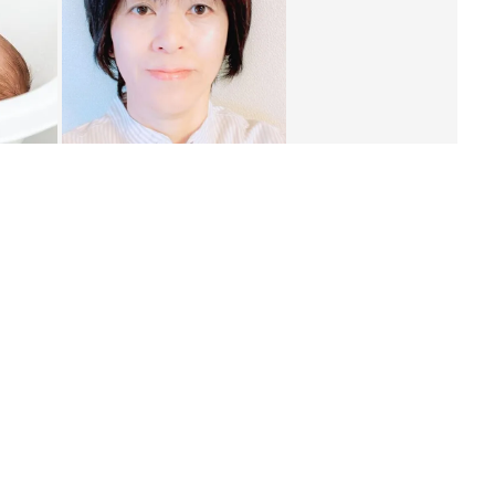
ング
関連記事
本
赤ちゃんのお世話まるわかり！『初め
2才
てのひよこクラブ 夏号』〈巻頭大特
赤ちゃん・育児
いっ
集〉初めての授乳がうまくいく！ お
っぱい・ミルクの基本と夏のトラブル
解決テク