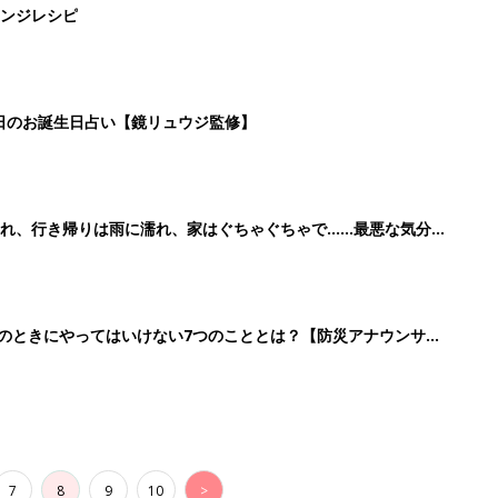
7
8
9
10
>
生後日数に合った情報を毎日お届け
ら産後まで長く使える無料アプリ
ダウンロード