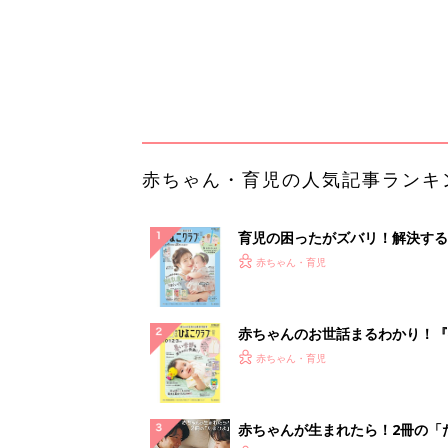
赤ちゃんのお世話まるわかり！『
てのひよこクラブ 夏号』〈巻頭
赤ちゃん・育児
集〉初めての授乳がうまくいく！
っぱい・ミルクの基本と夏のトラ
解決テク
赤ちゃんが生まれたら！2冊の「
ひよ」
赤ちゃん・育児
「今日の目玉商品は？」毎日変わ
mazonタイムセールが見逃せな
PR（Amazon）
ランキングをもっと見る