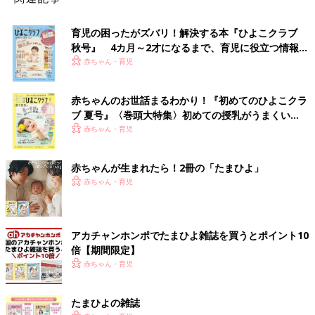
育児の困ったがズバリ！解決する本『ひよこクラブ
秋号』 4カ月～2才になるまで、育児に役立つ情報が
いっぱい！
赤ちゃん・育児
赤ちゃんのお世話まるわかり！『初めてのひよこクラ
ブ 夏号』〈巻頭大特集〉初めての授乳がうまくい
く！ おっぱい・ミルクの基本と夏のトラブル 解決テ
赤ちゃん・育児
ク
赤ちゃんが生まれたら！2冊の「たまひよ」
赤ちゃん・育児
アカチャンホンポでたまひよ雑誌を買うとポイント10
倍【期間限定】
赤ちゃん・育児
たまひよの雑誌