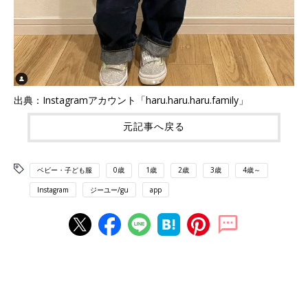
出典：Instagramアカウント「haru.haru.haru.family」
元記事へ戻る
ベビー・子ども服
0歳
1歳
2歳
3歳
4歳～
Instagram
ジーユー/gu
app