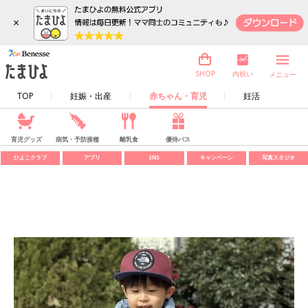
×
内祝い
SHOP
メニュー
TOP
妊娠・出産
赤ちゃん・育児
妊活
育児グッズ
病気・予防接種
離乳食
優待パス
ひよこクラブ
アプリ
SNS
キャンペーン
写真スタジオ