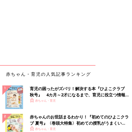
赤ちゃん・育児の人気記事ランキング
育児の困ったがズバリ！解決する本『ひよこクラブ
秋号』 4カ月～2才になるまで、育児に役立つ情報が
いっぱい！
赤ちゃん・育児
赤ちゃんのお世話まるわかり！『初めてのひよこクラ
ブ 夏号』〈巻頭大特集〉初めての授乳がうまくい
く！ おっぱい・ミルクの基本と夏のトラブル 解決テ
赤ちゃん・育児