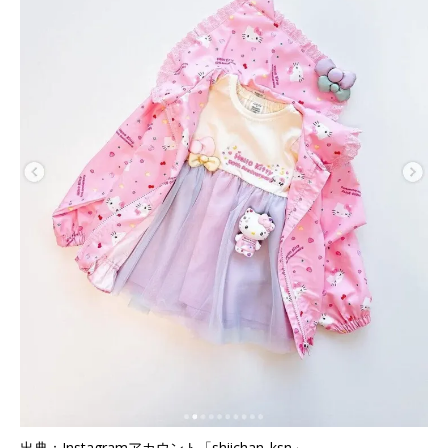
出典：Instagramアカウント「shiichan_ksn」