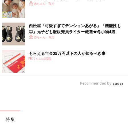
赤ちゃん・育児
西松屋「可愛すぎてテンションあがる」「機能性も
◎」元子ども服販売員ライター厳選★冬小物4選
赤ちゃん・育児
もらえる年金25万円以下の人が知るべき事
PR(くらしの話題)
Recommended by
特集