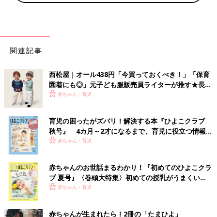
関連記事
西松屋｜オール438円「今買っておくべき！」「保育
園着にも◎」元子ども服販売員ライターが推す★長袖
Tシャツ5選
赤ちゃん・育児
育児の困ったがズバリ！解決する本『ひよこクラブ
秋号』 4カ月～2才になるまで、育児に役立つ情報が
いっぱい！
赤ちゃん・育児
赤ちゃんのお世話まるわかり！『初めてのひよこクラ
ブ 夏号』〈巻頭大特集〉初めての授乳がうまくい
く！ おっぱい・ミルクの基本と夏のトラブル 解決テ
赤ちゃん・育児
ク
赤ちゃんが生まれたら！2冊の「たまひよ」