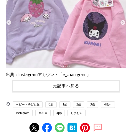
出典：Instagramアカウント「e_chan.gram」
元記事へ戻る
ベビー・子ども服
0歳
1歳
2歳
3歳
4歳～
Instagram
西松屋
app
しまむら