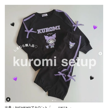
出典：Instagramアカウント「_____sacca._」