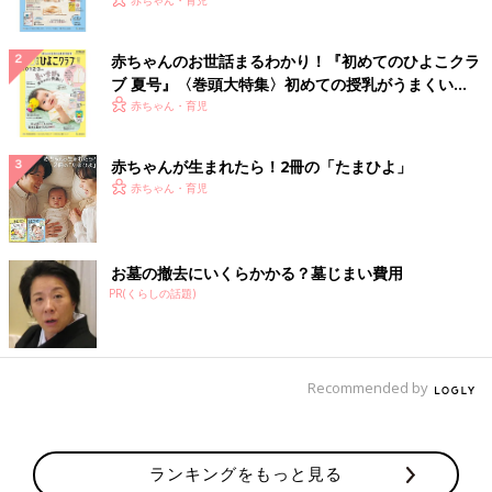
いっぱい！
赤ちゃん・育児
赤ちゃんのお世話まるわかり！『初めてのひよこクラ
ブ 夏号』〈巻頭大特集〉初めての授乳がうまくい
く！ おっぱい・ミルクの基本と夏のトラブル 解決テ
赤ちゃん・育児
ク
赤ちゃんが生まれたら！2冊の「たまひよ」
赤ちゃん・育児
お墓の撤去にいくらかかる？墓じまい費用
PR(くらしの話題)
Recommended by
ランキングをもっと見る