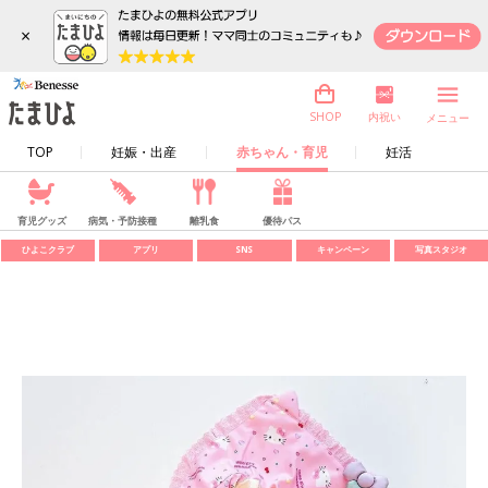
×
内祝い
SHOP
メニュー
TOP
妊娠・出産
赤ちゃん・育児
妊活
育児グッズ
病気・予防接種
離乳食
優待パス
ひよこクラブ
アプリ
SNS
キャンペーン
写真スタジオ