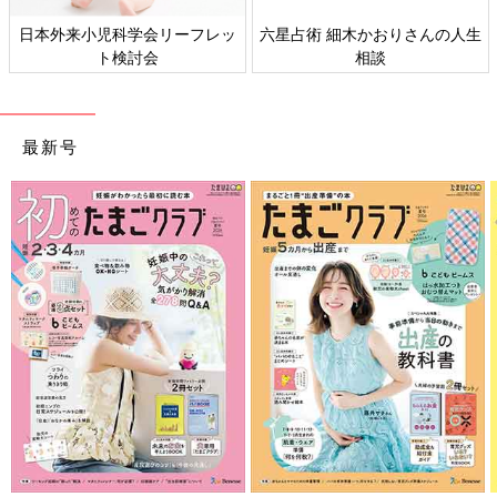
おりさんの人生
すべての赤ちゃんや家族にとっ
赤ちゃんの肌トラ
て、よりよい社会・環境となる
ギーにつ
ことをめざしてさまざまな課題
を取材し、発信していきます
最新号