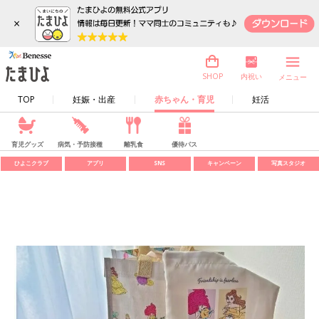
×
内祝い
SHOP
メニュー
TOP
妊娠・出産
赤ちゃん・育児
妊活
育児グッズ
病気・予防接種
離乳食
優待パス
ひよこクラブ
アプリ
SNS
キャンペーン
写真スタジオ