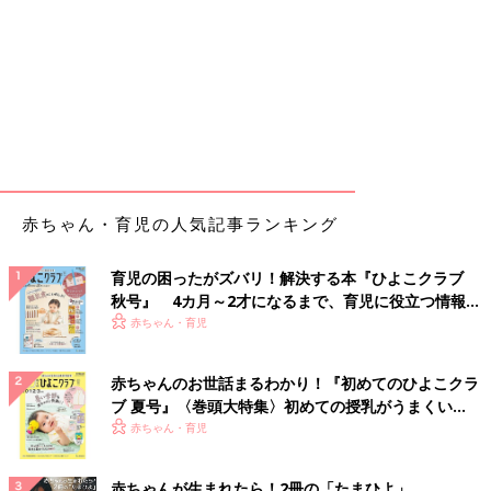
赤ちゃん・育児の人気記事ランキング
育児の困ったがズバリ！解決する本『ひよこクラブ
秋号』 4カ月～2才になるまで、育児に役立つ情報が
いっぱい！
赤ちゃん・育児
赤ちゃんのお世話まるわかり！『初めてのひよこクラ
ブ 夏号』〈巻頭大特集〉初めての授乳がうまくい
く！ おっぱい・ミルクの基本と夏のトラブル 解決テ
赤ちゃん・育児
ク
赤ちゃんが生まれたら！2冊の「たまひよ」