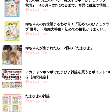
秋号』 4カ月～2才になるまで、育児に役立つ情報が
いっぱい！
赤ちゃん・育児
赤ちゃんのお世話まるわかり！『初めてのひよこクラ
ブ 夏号』〈巻頭大特集〉初めての授乳がうまくい
く！ おっぱい・ミルクの基本と夏のトラブル 解決テ
赤ちゃん・育児
ク
赤ちゃんが生まれたら！2冊の「たまひよ」
赤ちゃん・育児
アカチャンホンポでたまひよ雑誌を買うとポイント10
倍【期間限定】
赤ちゃん・育児
たまひよの雑誌
赤ちゃん・育児