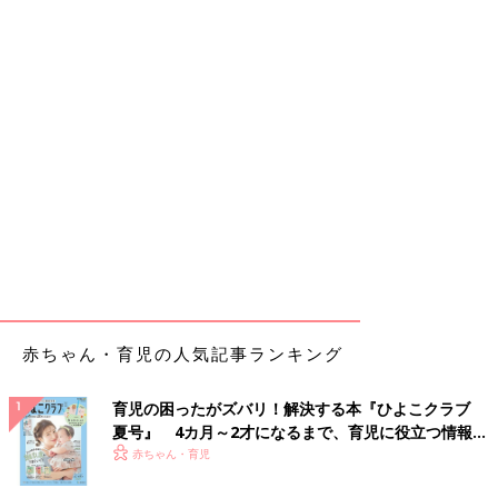
赤ちゃん・育児の人気記事ランキング
育児の困ったがズバリ！解決する本『ひよこクラブ
夏号』 4カ月～2才になるまで、育児に役立つ情報が
いっぱい！
赤ちゃん・育児