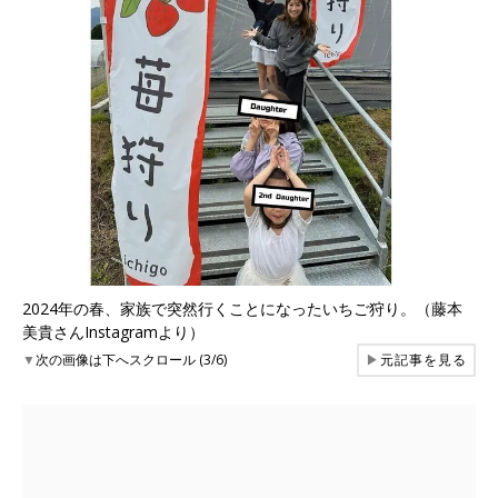
2024年の春、家族で突然行くことになったいちご狩り。（藤本
美貴さんInstagramより）
▼
次の画像は下へスクロール (3/6)
▶
元記事を見る