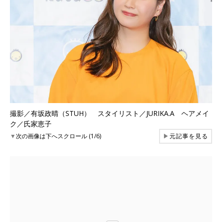
撮影／有坂政晴（STUH） スタイリスト／JURIKA.A ヘアメイ
ク／氏家恵子
▼
次の画像は下へスクロール (1/6)
▶
元記事を見る