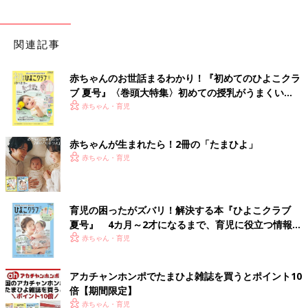
関連記事
赤ちゃんのお世話まるわかり！『初めてのひよこクラ
ブ 夏号』〈巻頭大特集〉初めての授乳がうまくい
く！ おっぱい・ミルクの基本と夏のトラブル 解決テ
赤ちゃん・育児
ク
赤ちゃんが生まれたら！2冊の「たまひよ」
赤ちゃん・育児
育児の困ったがズバリ！解決する本『ひよこクラブ
夏号』 4カ月～2才になるまで、育児に役立つ情報が
いっぱい！
赤ちゃん・育児
アカチャンホンポでたまひよ雑誌を買うとポイント10
倍【期間限定】
赤ちゃん・育児