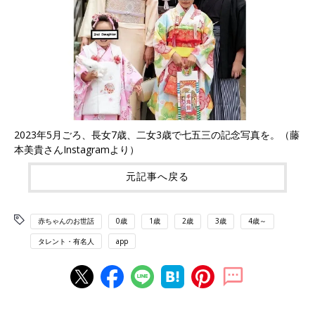
2023年5月ごろ、長女7歳、二女3歳で七五三の記念写真を。（藤
本美貴さんInstagramより）
元記事へ戻る
赤ちゃんのお世話
0歳
1歳
2歳
3歳
4歳～
タレント・有名人
app