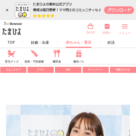
×
内祝い
SHOP
メニュー
TOP
妊娠・出産
赤ちゃん・育児
妊活
育児グッズ
病気・予防接種
離乳食
優待パス
ひよこクラブ
アプリ
SNS
キャンペーン
写真スタジオ