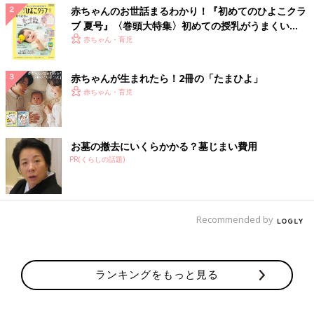
赤ちゃんのお世話まるわかり！『初めてのひよこクラ
ブ 夏号』〈巻頭大特集〉初めての授乳がうまくい
く！ おっぱい・ミルクの基本と夏のトラブル 解決テ
赤ちゃん・育児
ク
赤ちゃんが生まれたら！2冊の「たまひよ」
赤ちゃん・育児
お墓の撤去にいくらかかる？墓じまい費用
PR(くらしの話題)
Recommended by
ランキングをもっと見る