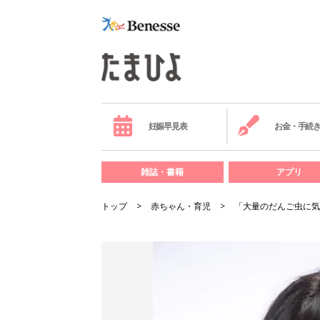
妊娠早見表
お金・手続
雑誌・書籍
アプリ
トップ
赤ちゃん・育児
「大量のだんご虫に気