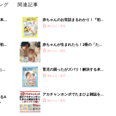
ング
関連記事
本
赤ちゃんのお世話まるわかり！『初め
2才
てのひよこクラブ 夏号』〈巻頭大特
赤ちゃん・育児
いっ
集〉初めての授乳がうまくいく！ お
っぱい・ミルクの基本と夏のトラブル
解決テク
初め
赤ちゃんが生まれたら！2冊の「たま
大特
ひよ」
赤ちゃん・育児
 お
ブル
たま
育児の困ったがズバリ！解決する本
『ひよこクラブ 夏号』 4カ月～2才
赤ちゃん・育児
になるまで、育児に役立つ情報がいっ
ぱい！
アカチャンホンポでたまひよ雑誌を買
るA
うとポイント10倍【期間限定】
赤ちゃん・育児
い