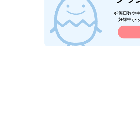
妊娠日数や
妊娠中か