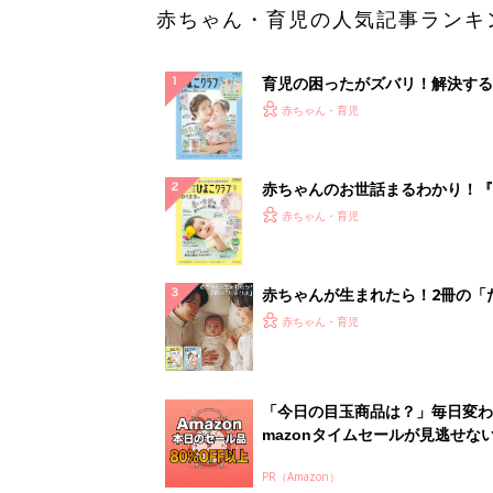
赤ちゃん・育児の人気記事ランキ
育児の困ったがズバリ！解決する
『ひよこクラブ 夏号』 4カ月～
赤ちゃん・育児
になるまで、育児に役立つ情報が
ぱい！
赤ちゃんのお世話まるわかり！『
てのひよこクラブ 夏号』〈巻頭
赤ちゃん・育児
集〉初めての授乳がうまくいく！
っぱい・ミルクの基本と夏のトラ
解決テク
赤ちゃんが生まれたら！2冊の「
ひよ」
赤ちゃん・育児
「今日の目玉商品は？」毎日変わ
mazonタイムセールが見逃せな
PR（Amazon）