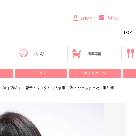
SHOP
内祝い
TOP
き
名づけ
出産準備
SNS
キャンペーン
づかず洗濯」「息子のタックルで大惨事」 私のやっちまった！事件簿