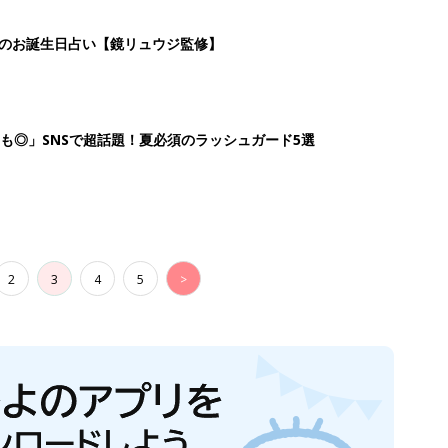
日のお誕生日占い【鏡リュウジ監修】
も◎」SNSで超話題！夏必須のラッシュガード5選
2
3
4
5
>