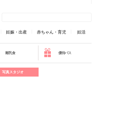
妊娠・出産
赤ちゃん・育児
妊活
離乳食
優待パス
写真スタジオ