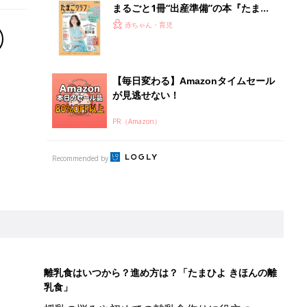
まるごと1冊“出産準備”の本『たまご
クラブ 夏号』〈スペシャル大特集〉
赤ちゃん・育児
夫婦で予習する 出産の教科書
【毎日変わる】Amazonタイムセール
が見逃せない！
PR（Amazon）
Recommended by
離乳食はいつから？進め方は？「たまひよ きほんの離
乳食」