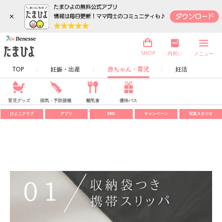
×
内祝い
SHOP
メニュー
TOP
妊娠・出産
赤ちゃん・育児
妊活
育児グッズ
病気・予防接種
離乳食
優待パス
ひよこクラブ
アプリ
SNS
キャンペーン
写真スタジオ