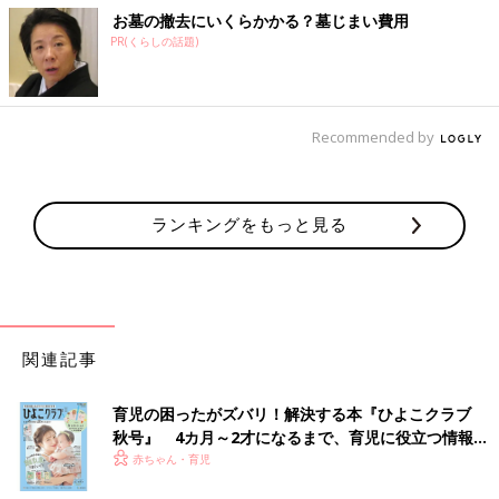
お墓の撤去にいくらかかる？墓じまい費用
PR(くらしの話題)
Recommended by
ランキングをもっと見る
関連記事
育児の困ったがズバリ！解決する本『ひよこクラブ
秋号』 4カ月～2才になるまで、育児に役立つ情報が
いっぱい！
赤ちゃん・育児