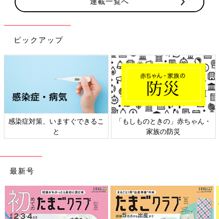
連載一覧へ
ピックアップ
ものときの」赤ちゃん・
日本外来小児科学会リーフレッ
六星占術
家族の防災
ト検討会
最新号