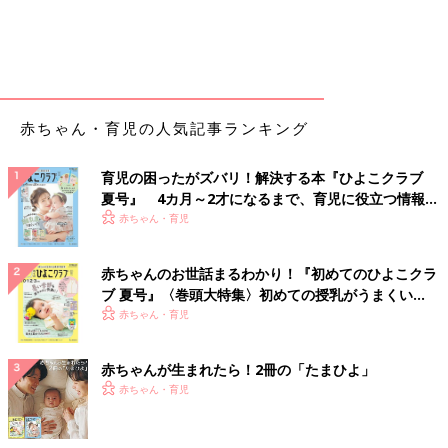
赤ちゃん・育児の人気記事ランキング
育児の困ったがズバリ！解決する本『ひよこクラブ
夏号』 4カ月～2才になるまで、育児に役立つ情報が
いっぱい！
赤ちゃん・育児
赤ちゃんのお世話まるわかり！『初めてのひよこクラ
ブ 夏号』〈巻頭大特集〉初めての授乳がうまくい
く！ おっぱい・ミルクの基本と夏のトラブル 解決テ
赤ちゃん・育児
ク
赤ちゃんが生まれたら！2冊の「たまひよ」
赤ちゃん・育児