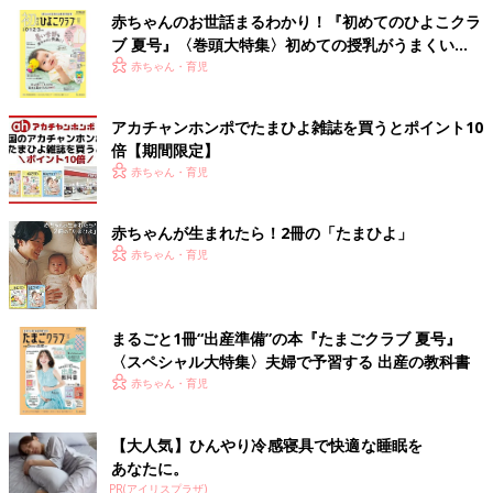
赤ちゃんのお世話まるわかり！『初めてのひよこクラ
ブ 夏号』〈巻頭大特集〉初めての授乳がうまくい
く！ おっぱい・ミルクの基本と夏のトラブル 解決テ
赤ちゃん・育児
ク
アカチャンホンポでたまひよ雑誌を買うとポイント10
倍【期間限定】
赤ちゃん・育児
赤ちゃんが生まれたら！2冊の「たまひよ」
赤ちゃん・育児
まるごと1冊“出産準備”の本『たまごクラブ 夏号』
〈スペシャル大特集〉夫婦で予習する 出産の教科書
赤ちゃん・育児
【大人気】ひんやり冷感寝具で快適な睡眠を
あなたに。
PR(アイリスプラザ)