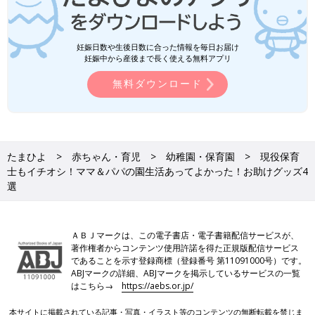
妊娠日数や生後日数に合った情報を毎日お届け
妊娠中から産後まで長く使える無料アプリ
無料ダウンロード
たまひよ
赤ちゃん・育児
幼稚園・保育園
現役保育
士もイチオシ！ママ＆パパの園生活あってよかった！お助けグッズ4
選
ＡＢＪマークは、この電子書店・電子書籍配信サービスが、
著作権者からコンテンツ使用許諾を得た正規版配信サービス
であることを示す登録商標（登録番号 第11091000号）です。
ABJマークの詳細、ABJマークを掲示しているサービスの一覧
はこちら→
https://aebs.or.jp/
本サイトに掲載されている記事・写真・イラスト等のコンテンツの無断転載を禁じま