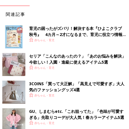
関連記事
育児の困ったがズバリ！解決する本『ひよこクラブ
秋号』 4カ月～2才になるまで、育児に役立つ情報が
いっぱい！
赤ちゃん・育児
セリア「こんなのあったの？」「あのお悩みを解決」
今欲しい！入園・進級に使えるアイテム5選
赤ちゃん・育児
3COINS「買って大正解」「高見えで可愛すぎ」大人
気のファッショングッズ4選
赤ちゃん・育児
GU、しまむらetc.「これ狙ってた」「色味が可愛す
ぎる」先取りコーデが大人気！春カラーアイテム5選
赤ちゃん・育児