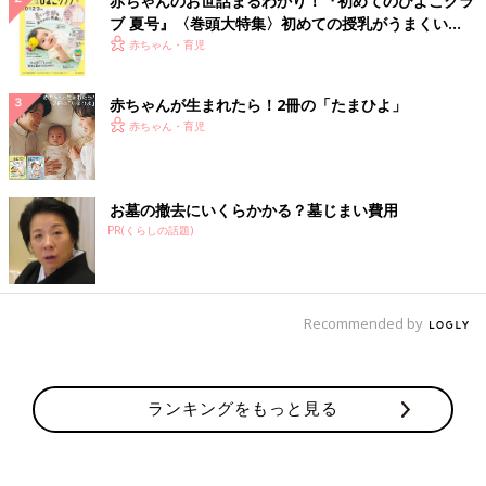
赤ちゃんのお世話まるわかり！『初めてのひよこクラ
ブ 夏号』〈巻頭大特集〉初めての授乳がうまくい
く！ おっぱい・ミルクの基本と夏のトラブル 解決テ
赤ちゃん・育児
ク
赤ちゃんが生まれたら！2冊の「たまひよ」
赤ちゃん・育児
お墓の撤去にいくらかかる？墓じまい費用
PR(くらしの話題)
Recommended by
ランキングをもっと見る