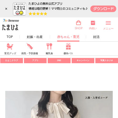
×
内祝い
SHOP
メニュー
TOP
妊娠・出産
赤ちゃん・育児
妊活
育児グッズ
病気・予防接種
離乳食
優待パス
ひよこクラブ
アプリ
SNS
キャンペーン
写真スタジオ