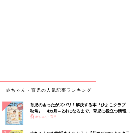
赤ちゃん・育児の人気記事ランキング
育児の困ったがズバリ！解決する本『ひよこクラブ
秋号』 4カ月～2才になるまで、育児に役立つ情報が
いっぱい！
赤ちゃん・育児