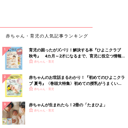
赤ちゃん・育児の人気記事ランキング
育児の困ったがズバリ！解決する本『ひよこクラブ
秋号』 4カ月～2才になるまで、育児に役立つ情報が
いっぱい！
赤ちゃん・育児
赤ちゃんのお世話まるわかり！『初めてのひよこクラ
ブ 夏号』〈巻頭大特集〉初めての授乳がうまくい
く！ おっぱい・ミルクの基本と夏のトラブル 解決テ
赤ちゃん・育児
ク
赤ちゃんが生まれたら！2冊の「たまひよ」
赤ちゃん・育児