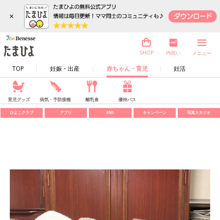
×
内祝い
SHOP
メニュー
TOP
妊娠・出産
赤ちゃん・育児
妊活
育児グッズ
病気・予防接種
離乳食
優待パス
ひよこクラブ
アプリ
SNS
キャンペーン
写真スタジオ