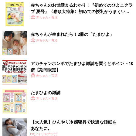
赤ちゃんのお世話まるわかり！『初めてのひよこクラ
ブ 夏号』〈巻頭大特集〉初めての授乳がうまくい
く！ おっぱい・ミルクの基本と夏のトラブル 解決テ
赤ちゃん・育児
ク
赤ちゃんが生まれたら！2冊の「たまひよ」
赤ちゃん・育児
アカチャンホンポでたまひよ雑誌を買うとポイント10
倍【期間限定】
赤ちゃん・育児
たまひよの雑誌
赤ちゃん・育児
【大人気】ひんやり冷感寝具で快適な睡眠を
あなたに。
PR(アイリスプラザ)