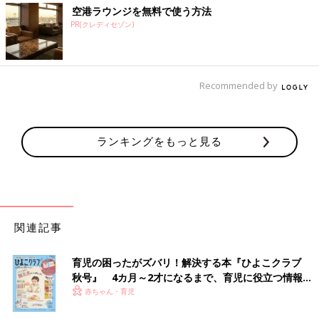
空港ラウンジを無料で使う方法
PR(クレディセゾン)
Recommended by
ランキングをもっと見る
関連記事
育児の困ったがズバリ！解決する本『ひよこクラブ
秋号』 4カ月～2才になるまで、育児に役立つ情報が
いっぱい！
赤ちゃん・育児