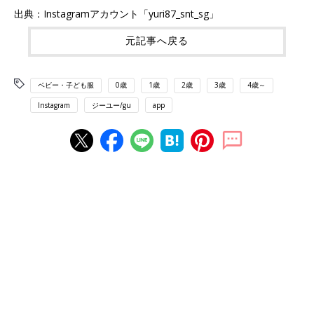
出典：Instagramアカウント「yuri87_snt_sg」
元記事へ戻る
ベビー・子ども服
0歳
1歳
2歳
3歳
4歳～
Instagram
ジーユー/gu
app