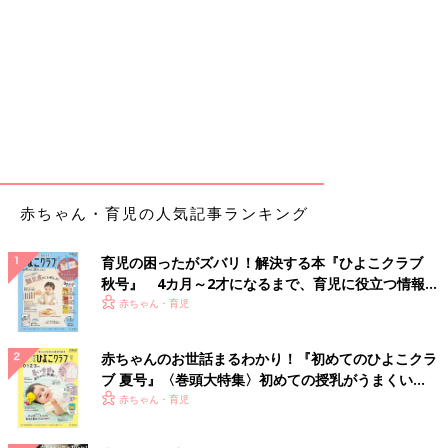
赤ちゃん・育児の人気記事ランキング
育児の困ったがズバリ！解決する本『ひよこクラブ
秋号』 4カ月～2才になるまで、育児に役立つ情報が
いっぱい！
赤ちゃん・育児
赤ちゃんのお世話まるわかり！『初めてのひよこクラ
ブ 夏号』〈巻頭大特集〉初めての授乳がうまくい
く！ おっぱい・ミルクの基本と夏のトラブル 解決テ
赤ちゃん・育児
ク