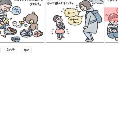
女の子
app
ング
関連記事
本
赤ちゃんのお世話まるわかり！『初め
2才
てのひよこクラブ 夏号』〈巻頭大特
赤ちゃん・育児
いっ
集〉初めての授乳がうまくいく！ お
っぱい・ミルクの基本と夏のトラブル