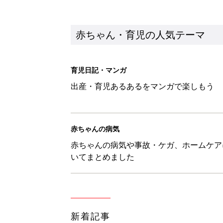
新着記事
生後3週目の赤ちゃんはよく泣く
って本当？【専門家】
赤ちゃん・育児
反抗期の息子が...ママたちが「
赤ちゃん・育児
8月6日生まれはこんな人 365
赤ちゃん・育児