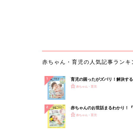
赤ちゃんのお世話まるわかり！『
てのひよこクラブ 夏号』〈巻頭
赤ちゃん・育児
集〉初めての授乳がうまくいく！
っぱい・ミルクの基本と夏のトラ
解決テク
赤ちゃんが生まれたら！2冊の「
ひよ」
赤ちゃん・育児
まだ議事録に時間かけてる？AI
正確にまとめる術
PR（カイタヨ）
ランキングをもっと見る