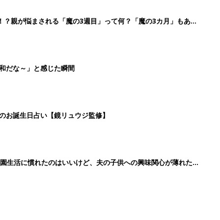
育園生活に慣れたのはいいけど、夫の子供への興味関心が薄れた気
91』
2
3
4
5
>
生後日数に合った情報を毎日お届け
ら産後まで長く使える無料アプリ
ダウンロード