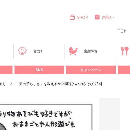
SHOP
内祝い
TOP
き
名づけ
出産準備
SNS
キャンペーン
ぐり
「男の子らしさ」を教えるか？問題[ハハのさけび #34]