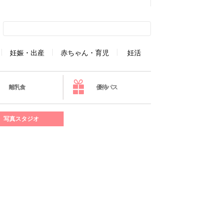
妊娠・出産
赤ちゃん・育児
妊活
離乳食
優待パス
写真スタジオ