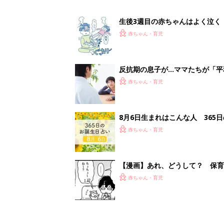
【漫画】あれ、どうして？ 保
がする……！『ふうふう子育て ＃
赤ちゃん・育児
<
1
妊娠日数や
妊娠中か