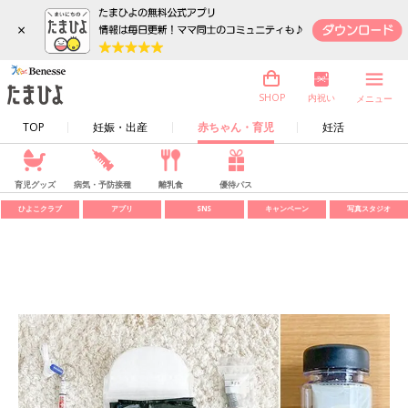
×
内祝い
SHOP
メニュー
TOP
妊娠・出産
赤ちゃん・育児
妊活
育児グッズ
病気・予防接種
離乳食
優待パス
ひよこクラブ
アプリ
SNS
キャンペーン
写真スタジオ