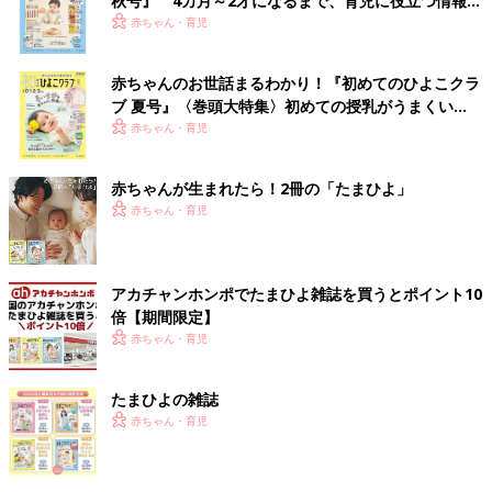
秋号』 4カ月～2才になるまで、育児に役立つ情報が
いっぱい！
赤ちゃん・育児
赤ちゃんのお世話まるわかり！『初めてのひよこクラ
ブ 夏号』〈巻頭大特集〉初めての授乳がうまくい
く！ おっぱい・ミルクの基本と夏のトラブル 解決テ
赤ちゃん・育児
ク
赤ちゃんが生まれたら！2冊の「たまひよ」
赤ちゃん・育児
アカチャンホンポでたまひよ雑誌を買うとポイント10
倍【期間限定】
赤ちゃん・育児
たまひよの雑誌
赤ちゃん・育児