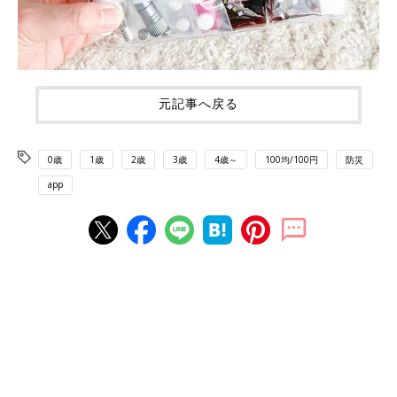
元記事へ戻る
0歳
1歳
2歳
3歳
4歳～
100均/100円
防災
app