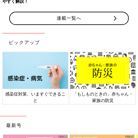
連載一覧へ
ピックアップ
の」赤ちゃん・
日本外来小児科学会リーフレッ
六星占術 細木か
防災
ト検討会
相談
最新号