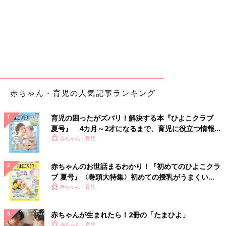
赤ちゃん・育児の人気記事ランキング
育児の困ったがズバリ！解決する本『ひよこクラブ
夏号』 4カ月～2才になるまで、育児に役立つ情報が
いっぱい！
赤ちゃん・育児
赤ちゃんのお世話まるわかり！『初めてのひよこクラ
ブ 夏号』〈巻頭大特集〉初めての授乳がうまくい
く！ おっぱい・ミルクの基本と夏のトラブル 解決テ
赤ちゃん・育児
ク
赤ちゃんが生まれたら！2冊の「たまひよ」
赤ちゃん・育児