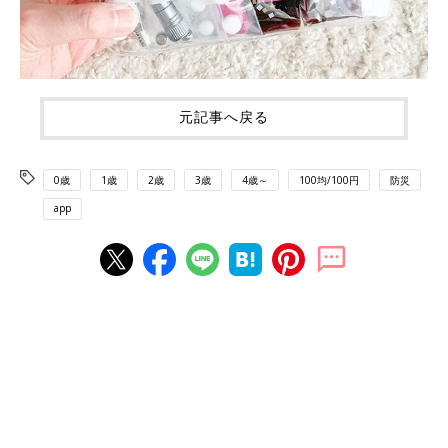
元記事へ戻る
0歳
1歳
2歳
3歳
4歳～
100均/100円
防災
app