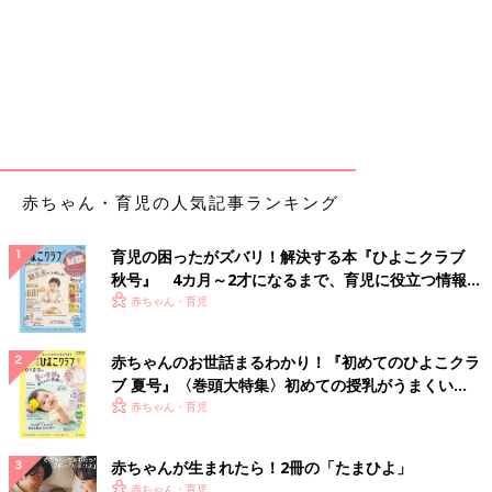
赤ちゃん・育児の人気記事ランキング
育児の困ったがズバリ！解決する本『ひよこクラブ
秋号』 4カ月～2才になるまで、育児に役立つ情報が
いっぱい！
赤ちゃん・育児
赤ちゃんのお世話まるわかり！『初めてのひよこクラ
ブ 夏号』〈巻頭大特集〉初めての授乳がうまくい
く！ おっぱい・ミルクの基本と夏のトラブル 解決テ
赤ちゃん・育児
ク
赤ちゃんが生まれたら！2冊の「たまひよ」
赤ちゃん・育児