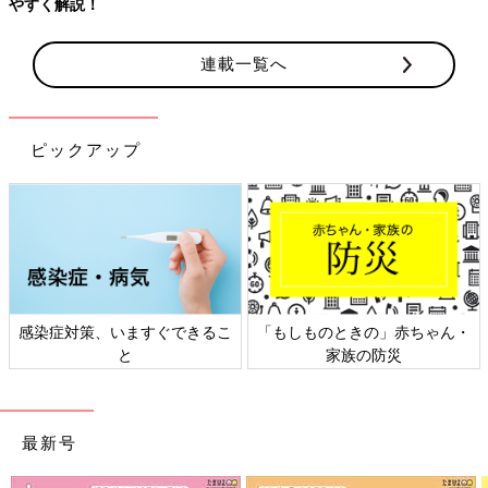
連載一覧へ
ピックアップ
もしものときの」赤ちゃん・
日本外来小児科学会リーフレッ
六星
家族の防災
ト検討会
最新号