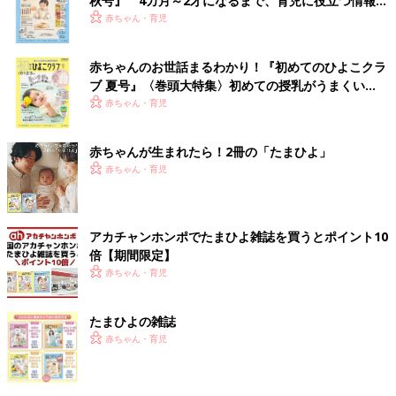
秋号』 4カ月～2才になるまで、育児に役立つ情報が
いっぱい！
赤ちゃん・育児
赤ちゃんのお世話まるわかり！『初めてのひよこクラ
ブ 夏号』〈巻頭大特集〉初めての授乳がうまくい
く！ おっぱい・ミルクの基本と夏のトラブル 解決テ
赤ちゃん・育児
ク
赤ちゃんが生まれたら！2冊の「たまひよ」
赤ちゃん・育児
アカチャンホンポでたまひよ雑誌を買うとポイント10
倍【期間限定】
赤ちゃん・育児
たまひよの雑誌
赤ちゃん・育児