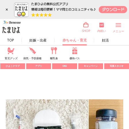
×
内祝い
SHOP
メニュー
TOP
妊娠・出産
赤ちゃん・育児
妊活
育児グッズ
病気・予防接種
離乳食
優待パス
ひよこクラブ
アプリ
SNS
キャンペーン
写真スタジオ