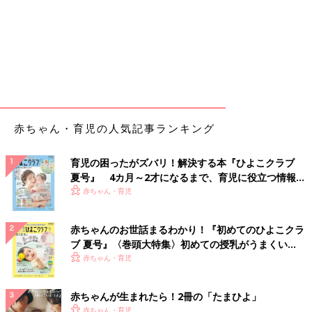
赤ちゃん・育児の人気記事ランキング
育児の困ったがズバリ！解決する本『ひよこクラブ
夏号』 4カ月～2才になるまで、育児に役立つ情報が
いっぱい！
赤ちゃん・育児
赤ちゃんのお世話まるわかり！『初めてのひよこクラ
ブ 夏号』〈巻頭大特集〉初めての授乳がうまくい
く！ おっぱい・ミルクの基本と夏のトラブル 解決テ
赤ちゃん・育児
ク
赤ちゃんが生まれたら！2冊の「たまひよ」
赤ちゃん・育児