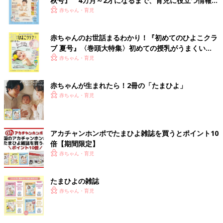
秋号』 4カ月～2才になるまで、育児に役立つ情報が
いっぱい！
赤ちゃん・育児
赤ちゃんのお世話まるわかり！『初めてのひよこクラ
ブ 夏号』〈巻頭大特集〉初めての授乳がうまくい
く！ おっぱい・ミルクの基本と夏のトラブル 解決テ
赤ちゃん・育児
ク
赤ちゃんが生まれたら！2冊の「たまひよ」
赤ちゃん・育児
アカチャンホンポでたまひよ雑誌を買うとポイント10
倍【期間限定】
赤ちゃん・育児
たまひよの雑誌
赤ちゃん・育児