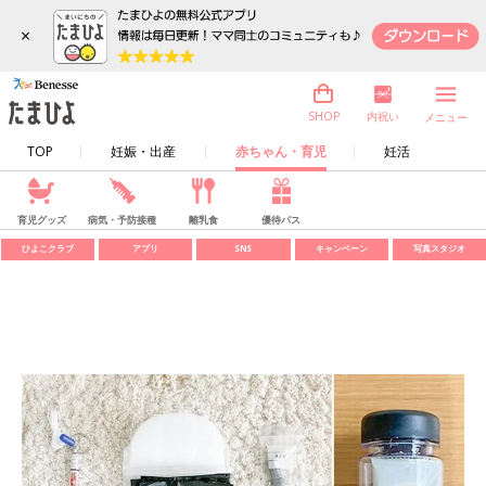
×
内祝い
SHOP
メニュー
TOP
妊娠・出産
赤ちゃん・育児
妊活
育児グッズ
病気・予防接種
離乳食
優待パス
ひよこクラブ
アプリ
SNS
キャンペーン
写真スタジオ