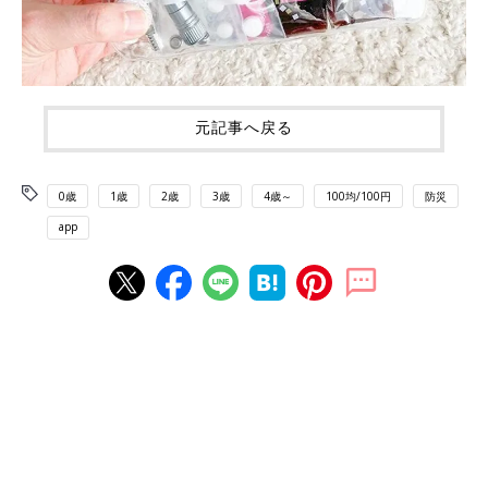
元記事へ戻る
0歳
1歳
2歳
3歳
4歳～
100均/100円
防災
app