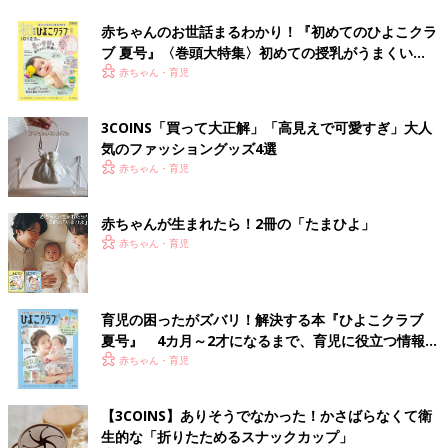
赤ちゃんのお世話まるわかり！『初めてのひよこクラ
ブ 夏号』〈巻頭大特集〉初めての授乳がうまくい
く！ おっぱい・ミルクの基本と夏のトラブル 解決テ
赤ちゃん・育児
ク
3COINS「買って大正解」「高見えで可愛すぎ」大人
気のファッショングッズ4選
赤ちゃん・育児
赤ちゃんが生まれたら！2冊の「たまひよ」
赤ちゃん・育児
育児の困ったがズバリ！解決する本『ひよこクラブ
夏号』 4カ月～2才になるまで、育児に役立つ情報が
いっぱい！
赤ちゃん・育児
【3COINS】ありそうでなかった！かさばらなくて衛
生的な「折りたためるスナックカップ」