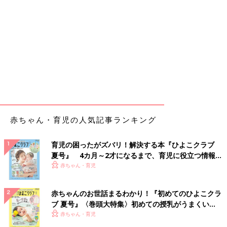
赤ちゃん・育児の人気記事ランキング
育児の困ったがズバリ！解決する本『ひよこクラブ
夏号』 4カ月～2才になるまで、育児に役立つ情報が
いっぱい！
赤ちゃん・育児
赤ちゃんのお世話まるわかり！『初めてのひよこクラ
ブ 夏号』〈巻頭大特集〉初めての授乳がうまくい
く！ おっぱい・ミルクの基本と夏のトラブル 解決テ
赤ちゃん・育児
ク