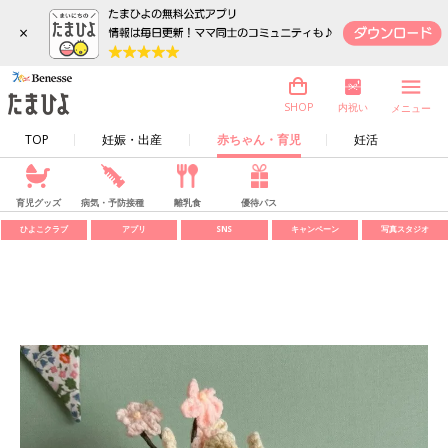
×
内祝い
SHOP
メニュー
TOP
妊娠・出産
赤ちゃん・育児
妊活
育児グッズ
病気・予防接種
離乳食
優待パス
ひよこクラブ
アプリ
SNS
キャンペーン
写真スタジオ