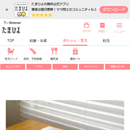
×
内祝い
SHOP
メニュー
TOP
妊娠・出産
赤ちゃん・育児
妊活
育児グッズ
病気・予防接種
離乳食
優待パス
ひよこクラブ
アプリ
SNS
キャンペーン
写真スタジオ