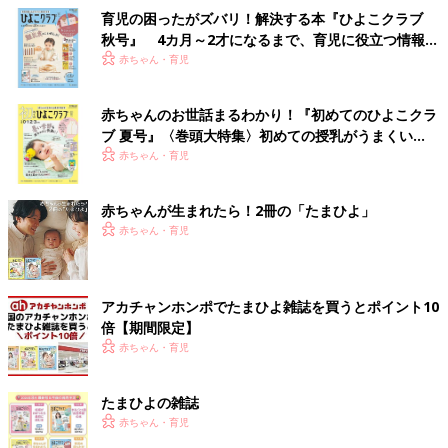
育児の困ったがズバリ！解決する本『ひよこクラブ
秋号』 4カ月～2才になるまで、育児に役立つ情報が
いっぱい！
赤ちゃん・育児
赤ちゃんのお世話まるわかり！『初めてのひよこクラ
ブ 夏号』〈巻頭大特集〉初めての授乳がうまくい
く！ おっぱい・ミルクの基本と夏のトラブル 解決テ
赤ちゃん・育児
ク
赤ちゃんが生まれたら！2冊の「たまひよ」
赤ちゃん・育児
アカチャンホンポでたまひよ雑誌を買うとポイント10
倍【期間限定】
赤ちゃん・育児
たまひよの雑誌
赤ちゃん・育児