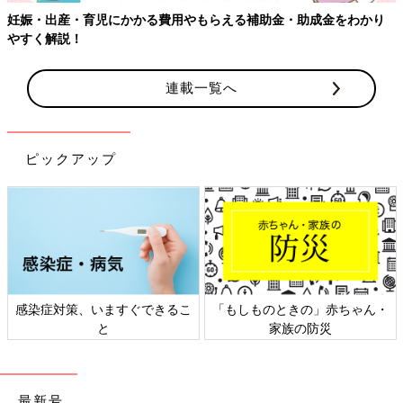
補助金・助成金をわかり
【ワクチン接種できるものも】妊婦の感染
連載一覧へ
ピックアップ
もしものときの」赤ちゃん・
日本外来小児科学会リーフレッ
六星
家族の防災
ト検討会
最新号