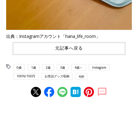
出典：Instagramアカウント「hana_life_room」
元記事へ戻る
0歳
1歳
2歳
3歳
4歳～
Instagram
100均/100円
お世話グッズ収納
app