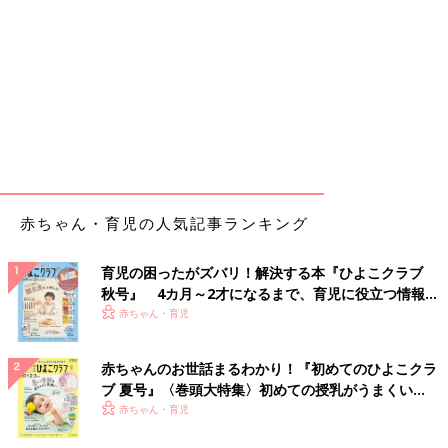
赤ちゃん・育児の人気記事ランキング
育児の困ったがズバリ！解決する本『ひよこクラブ
秋号』 4カ月～2才になるまで、育児に役立つ情報が
いっぱい！
赤ちゃん・育児
赤ちゃんのお世話まるわかり！『初めてのひよこクラ
ブ 夏号』〈巻頭大特集〉初めての授乳がうまくい
く！ おっぱい・ミルクの基本と夏のトラブル 解決テ
赤ちゃん・育児
ク