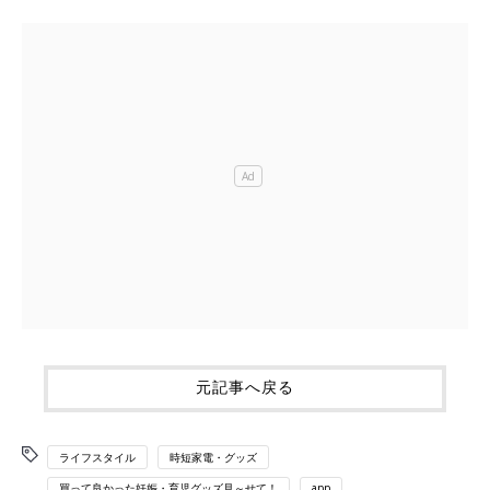
元記事へ戻る
ライフスタイル
時短家電・グッズ
買って良かった妊娠・育児グッズ見～せて！
app