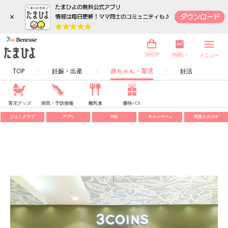
×
内祝い
SHOP
メニュー
TOP
妊娠・出産
赤ちゃん・育児
妊活
育児グッズ
病気・予防接種
離乳食
優待パス
ひよこクラブ
アプリ
SNS
キャンペーン
写真スタジオ