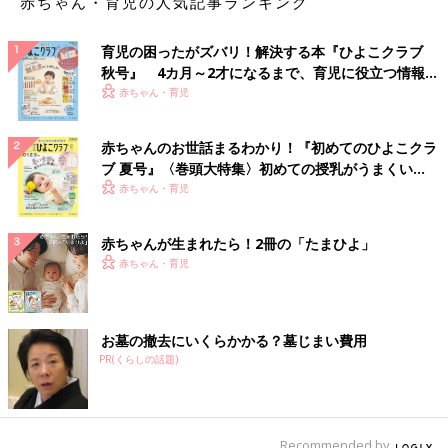
赤ちゃん・育児の人気記事ランキング
育児の困ったがズバリ！解決する本『ひよこクラブ
秋号』 4カ月～2才になるまで、育児に役立つ情報が
いっぱい！
赤ちゃん・育児
赤ちゃんのお世話まるわかり！『初めてのひよこクラ
ブ 夏号』〈巻頭大特集〉初めての授乳がうまくい
く！ おっぱい・ミルクの基本と夏のトラブル 解決テ
赤ちゃん・育児
ク
赤ちゃんが生まれたら！2冊の「たまひよ」
赤ちゃん・育児
お墓の撤去にいくらかかる？墓じまい費用
PR(くらしの話題)
Recommended by