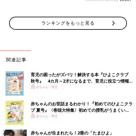
ランキングをもっと見る
関連記事
育児の困ったがズバリ！解決する本『ひよこクラブ
秋号』 4カ月～2才になるまで、育児に役立つ情報が
いっぱい！
赤ちゃん・育児
赤ちゃんのお世話まるわかり！『初めてのひよこクラ
ブ 夏号』〈巻頭大特集〉初めての授乳がうまくい
く！ おっぱい・ミルクの基本と夏のトラブル 解決テ
赤ちゃん・育児
ク
赤ちゃんが生まれたら！2冊の「たまひよ」