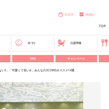
SHOP
内祝い
TOP
き
名づけ
出産準備
SNS
キャンペーン
せない‼」「可愛くて安い♪」みんなの3COINSオススメ14選