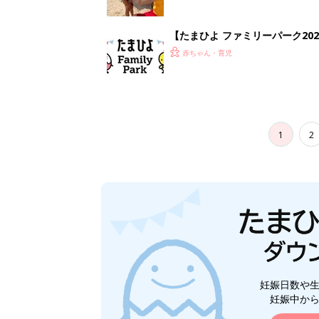
【たまひよ ファミリーパーク20
赤ちゃん・育児
1
2
妊娠日数や
妊娠中か