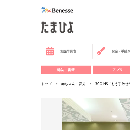
妊娠早見表
お金・手続
雑誌・書籍
アプリ
トップ
赤ちゃん・育児
3COINS「もう手放