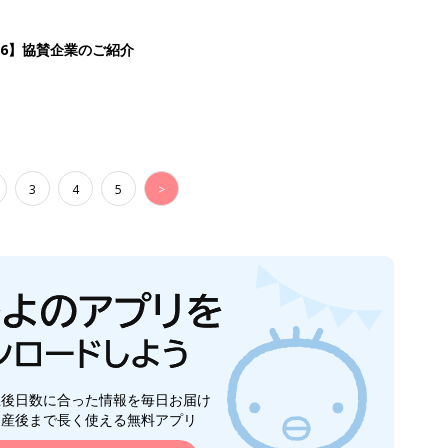
26】協賛企業のご紹介
3
4
5
>
生後日数に合った情報を毎日お届け
ら産後まで長く使える無料アプリ