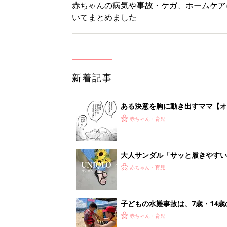
赤ちゃんの病気や事故・ケガ、ホームケア
いてまとめました
新着記事
ある決意を胸に動き出すママ【オ
赤ちゃん・育児
大人サンダル「サッと履きやすい
赤ちゃん・育児
子どもの水難事故は、7歳・14
まねく【専門家】
赤ちゃん・育児