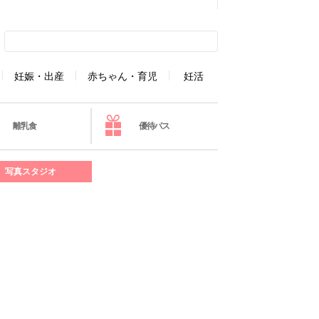
妊娠・出産
赤ちゃん・育児
妊活
離乳食
優待パス
写真スタジオ