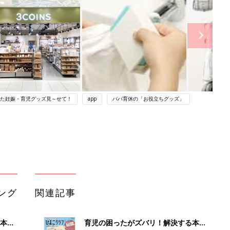
た妊娠・育児グッズ見～せて！
app
パパ育休の「お役立ちグッズ」
ング
関連記事
本
育児の困ったがズバリ！解決する本