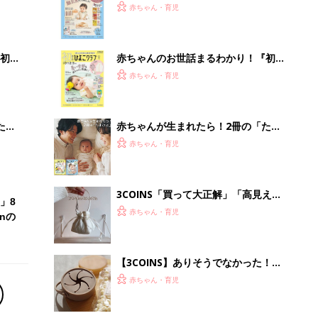
2才
『ひよこクラブ 秋号』 4カ月～2才
赤ちゃん・育児
いっ
になるまで、育児に役立つ情報がいっ
ぱい！
初め
赤ちゃんのお世話まるわかり！『初め
大特
てのひよこクラブ 夏号』〈巻頭大特
赤ちゃん・育児
 お
集〉初めての授乳がうまくいく！ お
ブル
っぱい・ミルクの基本と夏のトラブル
解決テク
たま
赤ちゃんが生まれたら！2冊の「たま
ひよ」
赤ちゃん・育児
3COINS「買って大正解」「高見えで
」8
可愛すぎ」大人気のファッショングッ
赤ちゃん・育児
nの
ズ4選
【3COINS】ありそうでなかった！か
さばらなくて衛生的な「折りたためる
赤ちゃん・育児
スナックカップ」