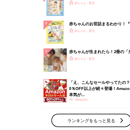
『ひよこクラブ 秋号』 4カ月～
赤ちゃん・育児
になるまで、育児に役立つ情報が
ぱい！
赤ちゃんのお世話まるわかり！『
てのひよこクラブ 夏号』〈巻頭
赤ちゃん・育児
集〉初めての授乳がうまくいく！
っぱい・ミルクの基本と夏のトラ
解決テク
赤ちゃんが生まれたら！2冊の「
ひよ」
赤ちゃん・育児
「え、こんなセールやってたの？
0％OFF以上が続々登場！Amazo
本気が...
PR（Amazon）
ランキングをもっと見る