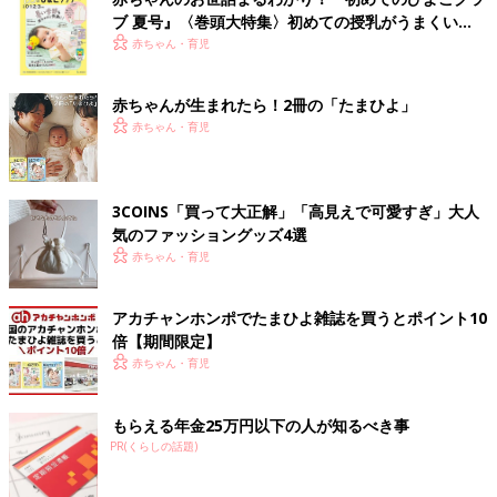
ブ 夏号』〈巻頭大特集〉初めての授乳がうまくい
く！ おっぱい・ミルクの基本と夏のトラブル 解決テ
赤ちゃん・育児
ク
赤ちゃんが生まれたら！2冊の「たまひよ」
赤ちゃん・育児
3COINS「買って大正解」「高見えで可愛すぎ」大人
気のファッショングッズ4選
赤ちゃん・育児
アカチャンホンポでたまひよ雑誌を買うとポイント10
倍【期間限定】
赤ちゃん・育児
もらえる年金25万円以下の人が知るべき事
PR(くらしの話題)