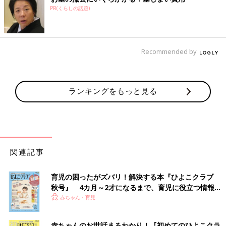
PR(くらしの話題)
Recommended by
ランキングをもっと見る
関連記事
育児の困ったがズバリ！解決する本『ひよこクラブ
秋号』 4カ月～2才になるまで、育児に役立つ情報が
いっぱい！
赤ちゃん・育児
赤ちゃんのお世話まるわかり！『初めてのひよこクラ