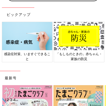
ピックアップ
日本外来小児科学会リーフレッ
六星占術 細木かおりさんの人生
ト検討会
相談
最新号