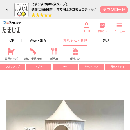
×
内祝い
SHOP
メニュー
TOP
妊娠・出産
赤ちゃん・育児
妊活
育児グッズ
病気・予防接種
離乳食
優待パス
ひよこクラブ
アプリ
SNS
キャンペーン
写真スタジオ