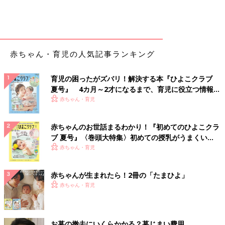
赤ちゃん・育児の人気記事ランキング
育児の困ったがズバリ！解決する本『ひよこクラブ
夏号』 4カ月～2才になるまで、育児に役立つ情報が
いっぱい！
赤ちゃん・育児
赤ちゃんのお世話まるわかり！『初めてのひよこクラ
ブ 夏号』〈巻頭大特集〉初めての授乳がうまくい
く！ おっぱい・ミルクの基本と夏のトラブル 解決テ
赤ちゃん・育児
ク
赤ちゃんが生まれたら！2冊の「たまひよ」
赤ちゃん・育児
お墓の撤去にいくらかかる？墓じまい費用