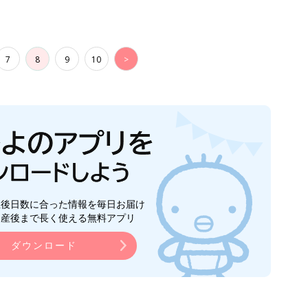
7
8
9
10
>
生後日数に合った情報を毎日お届け
ら産後まで長く使える無料アプリ
ダウンロード