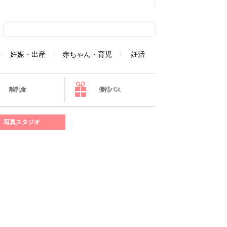
妊娠・出産
赤ちゃん・育児
妊活
離乳食
優待パス
写真スタジオ