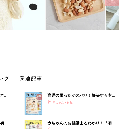
ング
関連記事
本
育児の困ったがズバリ！解決する本
2才
『ひよこクラブ 秋号』 4カ月～2才
赤ちゃん・育児
いっ
になるまで、育児に役立つ情報がいっ
ぱい！
初め
赤ちゃんのお世話まるわかり！『初め
大特
てのひよこクラブ 夏号』〈巻頭大特