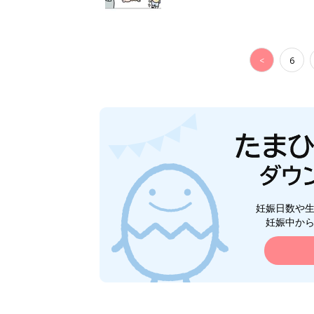
<
6
妊娠日数や
妊娠中か