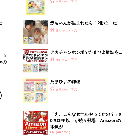
赤ちゃん・育児
 お
集〉初めての授乳がうまくいく！ お
ブル
っぱい・ミルクの基本と夏のトラブル
解決テク
たま
赤ちゃんが生まれたら！2冊の「たま
ひよ」
赤ちゃん・育児
アカチャンホンポでたまひよ雑誌を買
」8
うとポイント10倍【期間限定】
赤ちゃん・育児
nの
たまひよの雑誌
赤ちゃん・育児
「え、こんなセールやってたの？」8
0％OFF以上が続々登場！Amazonの
本気が...
PR（Amazon）