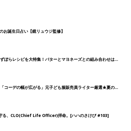
日のお誕生日占い【鏡リュウジ監修】
」ずぼらレシピを大特集！バターとマヨネーズとの組み合わせは栄
」「コーデの幅が広がる」元子ども服販売員ライター厳選★夏のバ
LO(Chief Life Officer)拝命。[ハハのさけび #103]