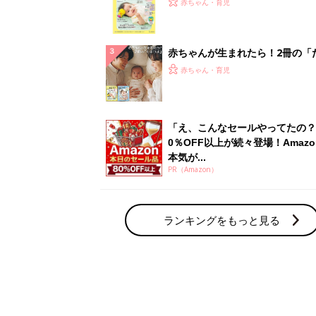
赤ちゃん・育児
集〉初めての授乳がうまくいく！
っぱい・ミルクの基本と夏のトラ
解決テク
赤ちゃんが生まれたら！2冊の「
ひよ」
赤ちゃん・育児
「え、こんなセールやってたの？
0％OFF以上が続々登場！Amazo
本気が...
PR（Amazon）
ランキングをもっと見る