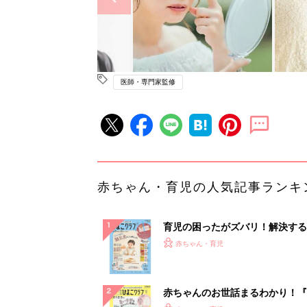
医師・専門家監修
赤ちゃん・育児の人気記事ランキ
育児の困ったがズバリ！解決する
『ひよこクラブ 秋号』 4カ月～
赤ちゃん・育児
になるまで、育児に役立つ情報が
ぱい！
赤ちゃんのお世話まるわかり！『
てのひよこクラブ 夏号』〈巻頭