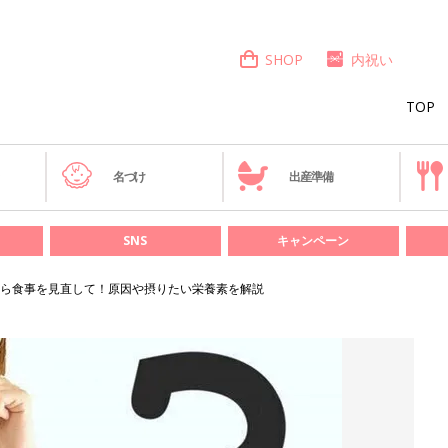
SHOP
内祝い
TOP
き
名づけ
出産準備
SNS
キャンペーン
ら食事を見直して！原因や摂りたい栄養素を解説