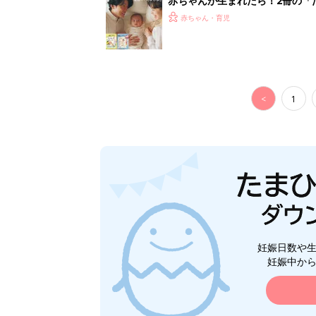
赤ちゃんが生まれたら！2冊の「
赤ちゃん・育児
<
1
妊娠日数や
妊娠中か