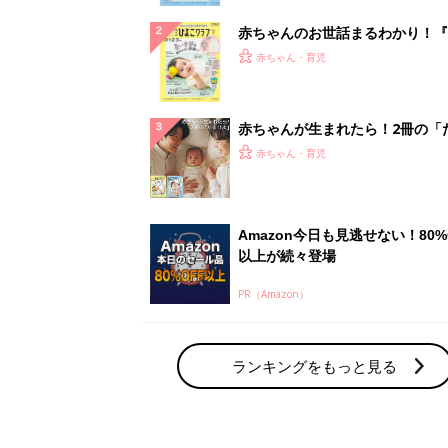
赤ちゃんのお世話まるわかり！『
てのひよこクラブ 夏号』〈巻頭
赤ちゃん・育児
集〉初めての授乳がうまくいく！
っぱい・ミルクの基本と夏のトラ
解決テク
赤ちゃんが生まれたら！2冊の「
ひよ」
赤ちゃん・育児
Amazon今日も見逃せない！80%
以上が続々登場
PR（Amazon）
ランキングをもっと見る