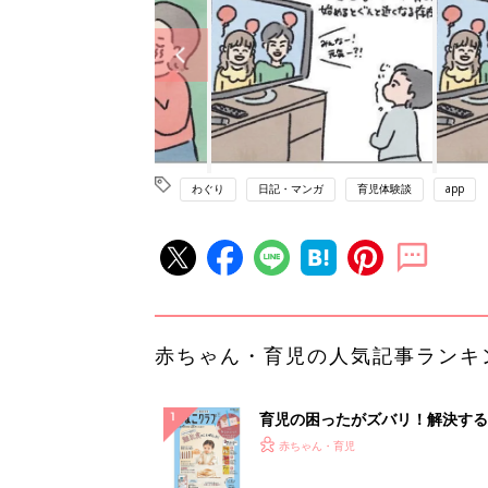
わぐり
日記・マンガ
育児体験談
app
赤ちゃん・育児の人気記事ランキ
育児の困ったがズバリ！解決する
『ひよこクラブ 秋号』 4カ月～
赤ちゃん・育児
になるまで、育児に役立つ情報が
ぱい！