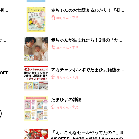
初め
赤ちゃんのお世話まるわかり！『初め
大特
てのひよこクラブ 夏号』〈巻頭大特
赤ちゃん・育児
 お
集〉初めての授乳がうまくいく！ お
ブル
っぱい・ミルクの基本と夏のトラブル
解決テク
たま
赤ちゃんが生まれたら！2冊の「たま
ひよ」
赤ちゃん・育児
アカチャンホンポでたまひよ雑誌を買
OFF
うとポイント10倍【期間限定】
赤ちゃん・育児
たまひよの雑誌
赤ちゃん・育児
「え、こんなセールやってたの？」8
0％OFF以上が続々登場！Amazonの