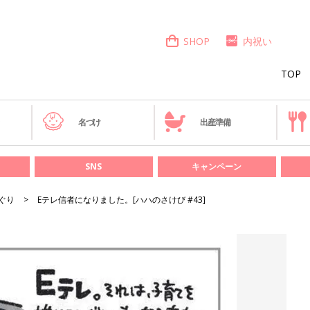
SHOP
内祝い
TOP
き
名づけ
出産準備
SNS
キャンペーン
ぐり
Eテレ信者になりました。[ハハのさけび #43]