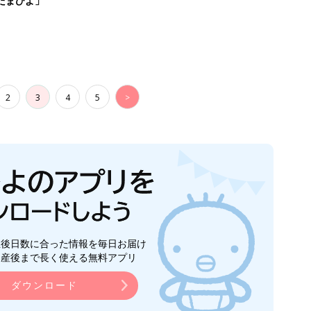
たまひよ」
2
3
4
5
>
生後日数に合った情報を毎日お届け
ら産後まで長く使える無料アプリ
ダウンロード