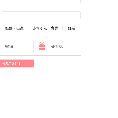
妊娠・出産
赤ちゃん・育児
妊活
離乳食
優待パス
写真スタジオ