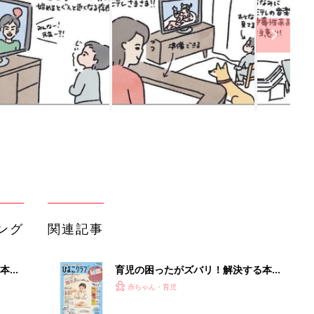
ング
関連記事
本
育児の困ったがズバリ！解決する本
2才
『ひよこクラブ 秋号』 4カ月～2才
赤ちゃん・育児
いっ
になるまで、育児に役立つ情報がいっ
ぱい！