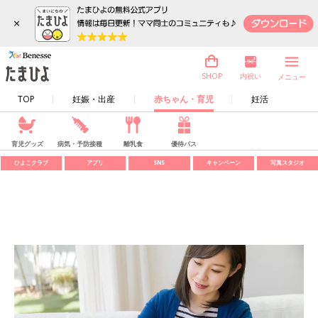
×
内祝い
SHOP
メニュー
TOP
妊娠・出産
赤ちゃん・育児
妊活
育児グッズ
病気・予防接種
離乳食
優待パス
ひよこクラブ
アプリ
SNS
キャンペーン
写真スタジオ