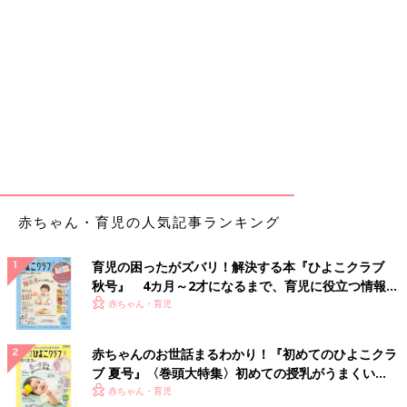
赤ちゃん・育児の人気記事ランキング
育児の困ったがズバリ！解決する本『ひよこクラブ
秋号』 4カ月～2才になるまで、育児に役立つ情報が
いっぱい！
赤ちゃん・育児
赤ちゃんのお世話まるわかり！『初めてのひよこクラ
ブ 夏号』〈巻頭大特集〉初めての授乳がうまくい
く！ おっぱい・ミルクの基本と夏のトラブル 解決テ
赤ちゃん・育児