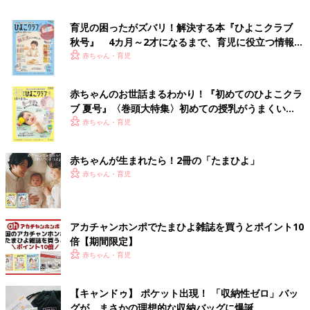
育児の困ったがズバリ！解決する本『ひよこクラブ
秋号』 4カ月～2才になるまで、育児に役立つ情報が
いっぱい！
赤ちゃん・育児
赤ちゃんのお世話まるわかり！『初めてのひよこクラ
ブ 夏号』〈巻頭大特集〉初めての授乳がうまくい
く！ おっぱい・ミルクの基本と夏のトラブル 解決テ
赤ちゃん・育児
ク
赤ちゃんが生まれたら！2冊の「たまひよ」
赤ちゃん・育児
アカチャンホンポでたまひよ雑誌を買うとポイント10
倍【期間限定】
赤ちゃん・育児
【キャンドゥ】 ポケット出現！ 「収納性ゼロ」バッ
グが、まさかの理想的な収納バッグに爆誕