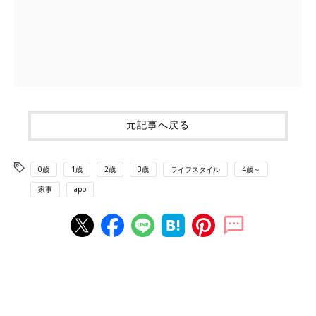
元記事へ戻る
0歳
1歳
2歳
3歳
ライフスタイル
4歳～
家事
app