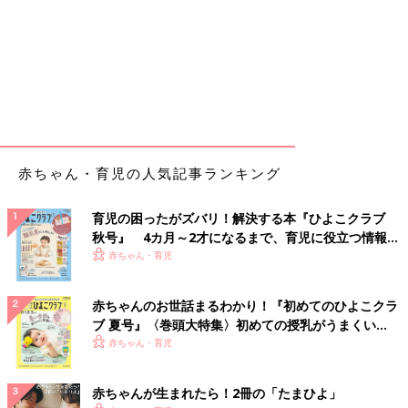
赤ちゃん・育児の人気記事ランキング
育児の困ったがズバリ！解決する本『ひよこクラブ
秋号』 4カ月～2才になるまで、育児に役立つ情報が
いっぱい！
赤ちゃん・育児
赤ちゃんのお世話まるわかり！『初めてのひよこクラ
ブ 夏号』〈巻頭大特集〉初めての授乳がうまくい
く！ おっぱい・ミルクの基本と夏のトラブル 解決テ
赤ちゃん・育児
ク
赤ちゃんが生まれたら！2冊の「たまひよ」