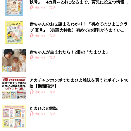
秋号』 4カ月～2才になるまで、育児に役立つ情報が
いっぱい！
赤ちゃん・育児
赤ちゃんのお世話まるわかり！『初めてのひよこクラ
ブ 夏号』〈巻頭大特集〉初めての授乳がうまくい
く！ おっぱい・ミルクの基本と夏のトラブル 解決テ
赤ちゃん・育児
ク
赤ちゃんが生まれたら！2冊の「たまひよ」
赤ちゃん・育児
アカチャンホンポでたまひよ雑誌を買うとポイント10
倍【期間限定】
赤ちゃん・育児
たまひよの雑誌
赤ちゃん・育児