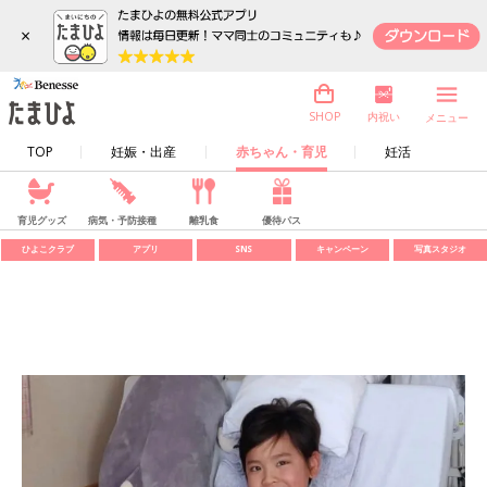
×
内祝い
SHOP
メニュー
TOP
妊娠・出産
赤ちゃん・育児
妊活
育児グッズ
病気・予防接種
離乳食
優待パス
ひよこクラブ
アプリ
SNS
キャンペーン
写真スタジオ