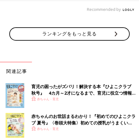
Recommended by
ランキングをもっと見る
関連記事
育児の困ったがズバリ！解決する本『ひよこクラブ
秋号』 4カ月～2才になるまで、育児に役立つ情報が
いっぱい！
赤ちゃん・育児
赤ちゃんのお世話まるわかり！『初めてのひよこクラ
ブ 夏号』〈巻頭大特集〉初めての授乳がうまくい
く！ おっぱい・ミルクの基本と夏のトラブル 解決テ
赤ちゃん・育児
ク