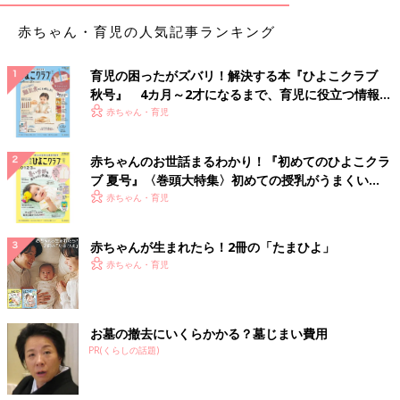
赤ちゃん・育児の人気記事ランキング
育児の困ったがズバリ！解決する本『ひよこクラブ
秋号』 4カ月～2才になるまで、育児に役立つ情報が
いっぱい！
赤ちゃん・育児
赤ちゃんのお世話まるわかり！『初めてのひよこクラ
ブ 夏号』〈巻頭大特集〉初めての授乳がうまくい
く！ おっぱい・ミルクの基本と夏のトラブル 解決テ
赤ちゃん・育児
ク
赤ちゃんが生まれたら！2冊の「たまひよ」
赤ちゃん・育児
お墓の撤去にいくらかかる？墓じまい費用
PR(くらしの話題)