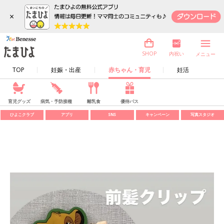
×
内祝い
SHOP
メニュー
TOP
妊娠・出産
赤ちゃん・育児
妊活
育児グッズ
病気・予防接種
離乳食
優待パス
ひよこクラブ
アプリ
SNS
キャンペーン
写真スタジオ