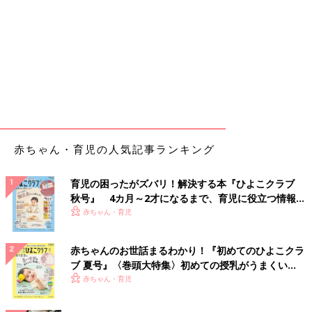
赤ちゃん・育児の人気記事ランキング
育児の困ったがズバリ！解決する本『ひよこクラブ
秋号』 4カ月～2才になるまで、育児に役立つ情報が
いっぱい！
赤ちゃん・育児
赤ちゃんのお世話まるわかり！『初めてのひよこクラ
ブ 夏号』〈巻頭大特集〉初めての授乳がうまくい
く！ おっぱい・ミルクの基本と夏のトラブル 解決テ
赤ちゃん・育児
ク