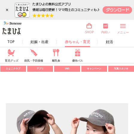
×
内祝い
SHOP
メニュー
TOP
妊娠・出産
赤ちゃん・育児
妊活
育児グッズ
病気・予防接種
離乳食
優待パス
ひよこクラブ
アプリ
SNS
キャンペーン
写真スタジオ