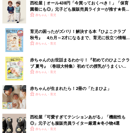
西松屋｜オール438円「今買っておくべき！」「保育
園着にも◎」元子ども服販売員ライターが推す★長袖
Tシャツ5選
赤ちゃん・育児
育児の困ったがズバリ！解決する本『ひよこクラブ
秋号』 4カ月～2才になるまで、育児に役立つ情報が
いっぱい！
赤ちゃん・育児
赤ちゃんのお世話まるわかり！『初めてのひよこクラ
ブ 夏号』〈巻頭大特集〉初めての授乳がうまくい
く！ おっぱい・ミルクの基本と夏のトラブル 解決テ
赤ちゃん・育児
ク
赤ちゃんが生まれたら！2冊の「たまひよ」
赤ちゃん・育児
西松屋「可愛すぎてテンションあがる」「機能性も
◎」元子ども服販売員ライター厳選★冬小物4選
赤ちゃん・育児