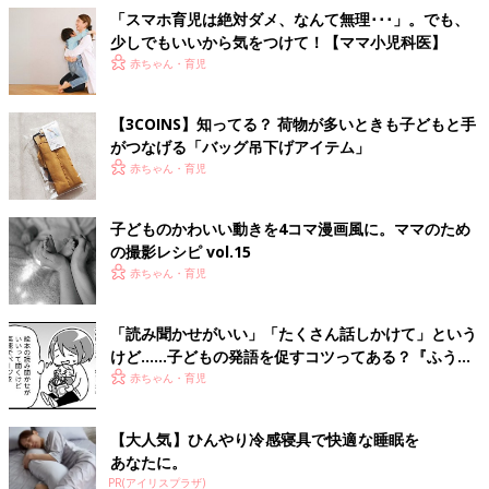
「スマホ育児は絶対ダメ、なんて無理･･･」。でも、
少しでもいいから気をつけて！【ママ小児科医】
赤ちゃん・育児
【3COINS】知ってる？ 荷物が多いときも子どもと手
がつなげる「バッグ吊下げアイテム」
赤ちゃん・育児
子どものかわいい動きを4コマ漫画風に。ママのため
の撮影レシピ vol.15
赤ちゃん・育児
「読み聞かせがいい」「たくさん話しかけて」という
けど……子どもの発語を促すコツってある？『ふうふ
う子育て ＃64』
赤ちゃん・育児
【大人気】ひんやり冷感寝具で快適な睡眠を
あなたに。
PR(アイリスプラザ)