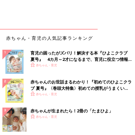
赤ちゃん・育児の人気記事ランキング
育児の困ったがズバリ！解決する本『ひよこクラブ
夏号』 4カ月～2才になるまで、育児に役立つ情報が
いっぱい！
赤ちゃん・育児
赤ちゃんのお世話まるわかり！『初めてのひよこクラ
ブ 夏号』〈巻頭大特集〉初めての授乳がうまくい
く！ おっぱい・ミルクの基本と夏のトラブル 解決テ
赤ちゃん・育児
ク
赤ちゃんが生まれたら！2冊の「たまひよ」
赤ちゃん・育児