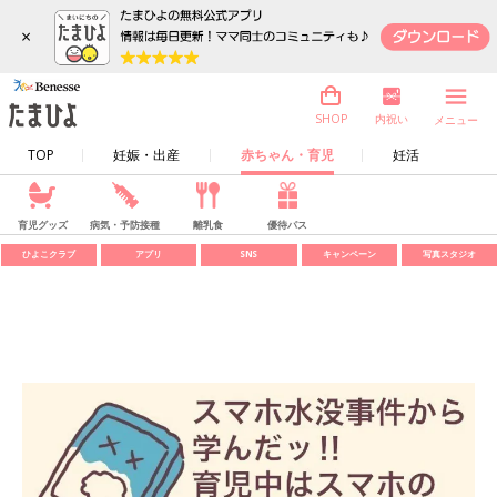
×
内祝い
SHOP
メニュー
TOP
妊娠・出産
赤ちゃん・育児
妊活
育児グッズ
病気・予防接種
離乳食
優待パス
ひよこクラブ
アプリ
SNS
キャンペーン
写真スタジオ