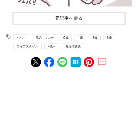
元記事へ戻る
ババア
日記・マンガ
0歳
1歳
2歳
3歳
ライフスタイル
4歳～
育児体験談