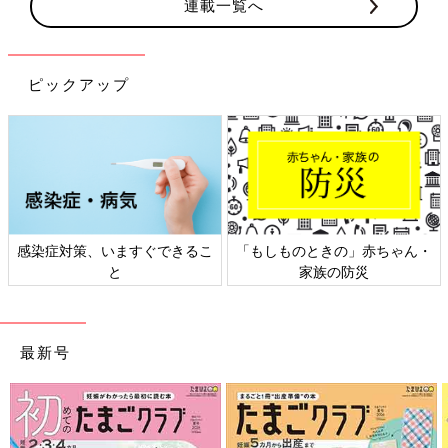
連載一覧へ
ピックアップ
赤ちゃん・
日本外来小児科学会リーフレッ
六星占術 細木かおり
災
ト検討会
相談
最新号