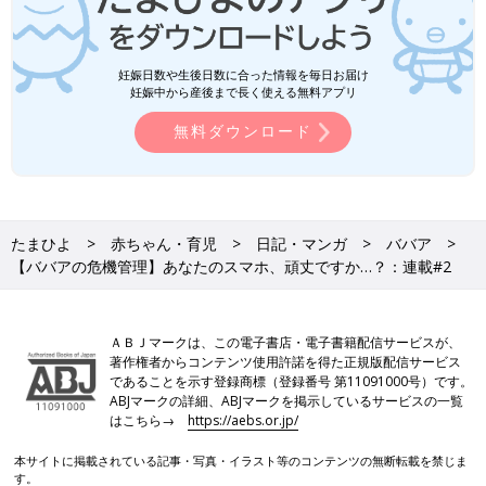
妊娠日数や生後日数に合った情報を毎日お届け
妊娠中から産後まで長く使える無料アプリ
無料ダウンロード
たまひよ
赤ちゃん・育児
日記・マンガ
ババア
【ババアの危機管理】あなたのスマホ、頑丈ですか…？：連載#2
ＡＢＪマークは、この電子書店・電子書籍配信サービスが、
著作権者からコンテンツ使用許諾を得た正規版配信サービス
であることを示す登録商標（登録番号 第11091000号）です。
ABJマークの詳細、ABJマークを掲示しているサービスの一覧
はこちら→
https://aebs.or.jp/
本サイトに掲載されている記事・写真・イラスト等のコンテンツの無断転載を禁じま
す。