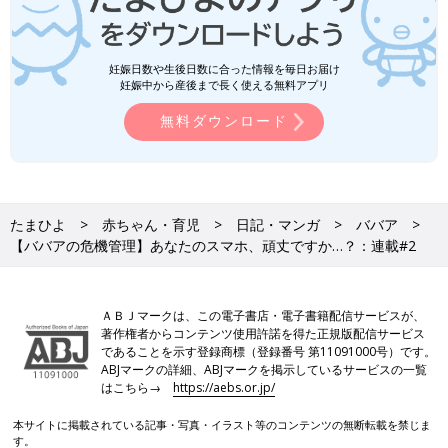
妊娠日数や生後日数に合った情報を毎日お届け
妊娠中から産後まで長く使える無料アプリ
無料ダウンロード
たまひよ
赤ちゃん・育児
日記・マンガ
ババア
【ババアの危機管理】あなたのスマホ、頑丈ですか…？：連載#2
ＡＢＪマークは、この電子書店・電子書籍配信サービスが、
著作権者からコンテンツ使用許諾を得た正規版配信サービス
であることを示す登録商標（登録番号 第11091000号）です。
ABJマークの詳細、ABJマークを掲示しているサービスの一覧
はこちら→
https://aebs.or.jp/
本サイトに掲載されている記事・写真・イラスト等のコンテンツの無断転載を禁じま
す。