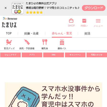
×
内祝い
SHOP
メニュー
TOP
妊娠・出産
赤ちゃん・育児
妊活
育児グッズ
病気・予防接種
離乳食
優待パス
ひよこクラブ
アプリ
SNS
キャンペーン
写真スタジオ