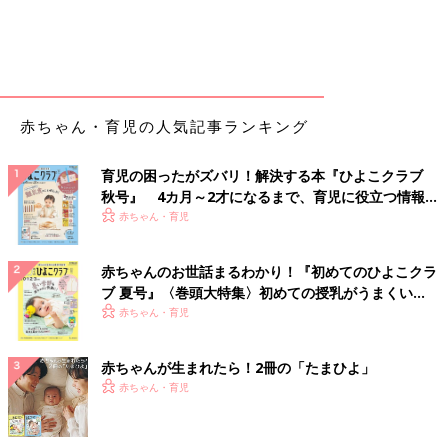
赤ちゃん・育児の人気記事ランキング
育児の困ったがズバリ！解決する本『ひよこクラブ
秋号』 4カ月～2才になるまで、育児に役立つ情報が
いっぱい！
赤ちゃん・育児
赤ちゃんのお世話まるわかり！『初めてのひよこクラ
ブ 夏号』〈巻頭大特集〉初めての授乳がうまくい
く！ おっぱい・ミルクの基本と夏のトラブル 解決テ
赤ちゃん・育児
ク
赤ちゃんが生まれたら！2冊の「たまひよ」
赤ちゃん・育児