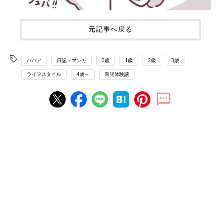
元記事へ戻る
ババア
日記・マンガ
0歳
1歳
2歳
3歳
ライフスタイル
4歳～
育児体験談