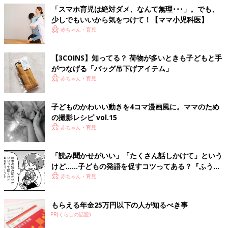
「スマホ育児は絶対ダメ、なんて無理･･･」。でも、
少しでもいいから気をつけて！【ママ小児科医】
赤ちゃん・育児
【3COINS】知ってる？ 荷物が多いときも子どもと手
がつなげる「バッグ吊下げアイテム」
赤ちゃん・育児
子どものかわいい動きを4コマ漫画風に。ママのため
の撮影レシピ vol.15
赤ちゃん・育児
「読み聞かせがいい」「たくさん話しかけて」という
けど……子どもの発語を促すコツってある？『ふうふ
う子育て ＃64』
赤ちゃん・育児
もらえる年金25万円以下の人が知るべき事
PR(くらしの話題)