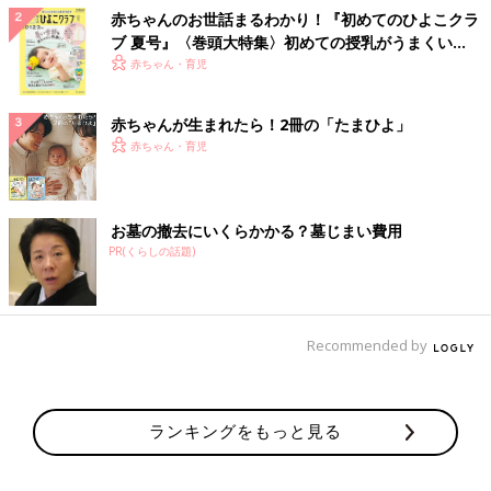
赤ちゃんのお世話まるわかり！『初めてのひよこクラ
ブ 夏号』〈巻頭大特集〉初めての授乳がうまくい
く！ おっぱい・ミルクの基本と夏のトラブル 解決テ
赤ちゃん・育児
ク
赤ちゃんが生まれたら！2冊の「たまひよ」
赤ちゃん・育児
お墓の撤去にいくらかかる？墓じまい費用
PR(くらしの話題)
Recommended by
ランキングをもっと見る