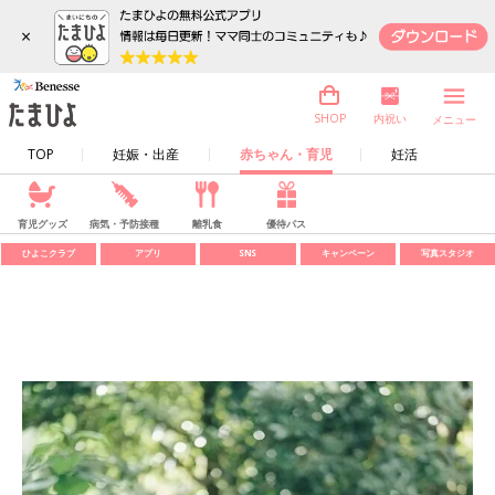
×
内祝い
SHOP
メニュー
TOP
妊娠・出産
赤ちゃん・育児
妊活
育児グッズ
病気・予防接種
離乳食
優待パス
ひよこクラブ
アプリ
SNS
キャンペーン
写真スタジオ