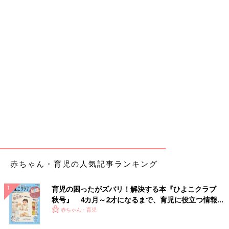
赤ちゃん・育児の人気記事ランキング
育児の困ったがズバリ！解決する本『ひよこクラブ
秋号』 4カ月～2才になるまで、育児に役立つ情報が
いっぱい！
赤ちゃん・育児