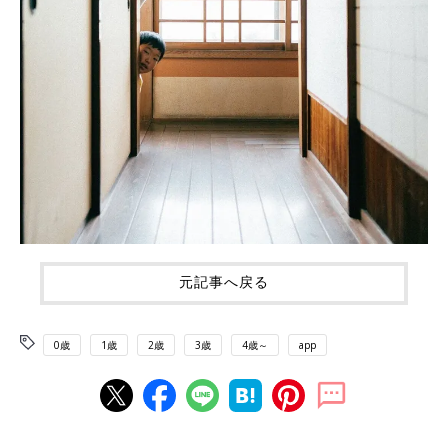
元記事へ戻る
0歳
1歳
2歳
3歳
4歳～
app