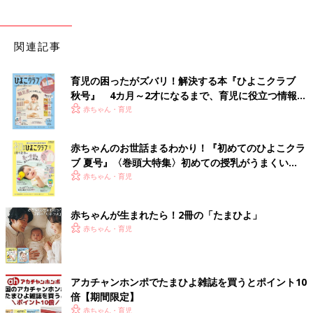
関連記事
育児の困ったがズバリ！解決する本『ひよこクラブ
秋号』 4カ月～2才になるまで、育児に役立つ情報が
いっぱい！
赤ちゃん・育児
赤ちゃんのお世話まるわかり！『初めてのひよこクラ
ブ 夏号』〈巻頭大特集〉初めての授乳がうまくい
く！ おっぱい・ミルクの基本と夏のトラブル 解決テ
赤ちゃん・育児
ク
赤ちゃんが生まれたら！2冊の「たまひよ」
赤ちゃん・育児
アカチャンホンポでたまひよ雑誌を買うとポイント10
倍【期間限定】
赤ちゃん・育児