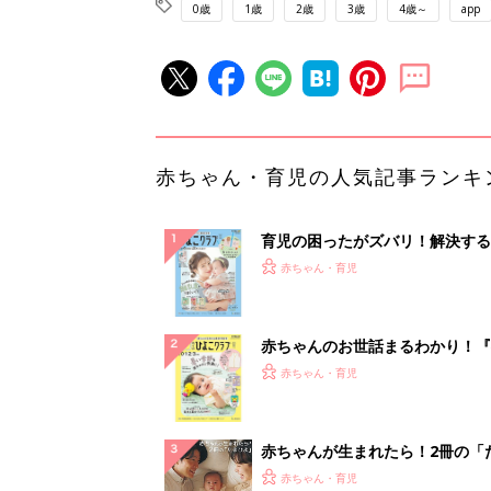
0歳
1歳
2歳
3歳
4歳～
app
赤ちゃん・育児の人気記事ランキ
育児の困ったがズバリ！解決する
『ひよこクラブ 夏号』 4カ月～
赤ちゃん・育児
になるまで、育児に役立つ情報が
ぱい！
赤ちゃんのお世話まるわかり！『
てのひよこクラブ 夏号』〈巻頭
赤ちゃん・育児
集〉初めての授乳がうまくいく！
っぱい・ミルクの基本と夏のトラ
解決テク
赤ちゃんが生まれたら！2冊の「
ひよ」
赤ちゃん・育児