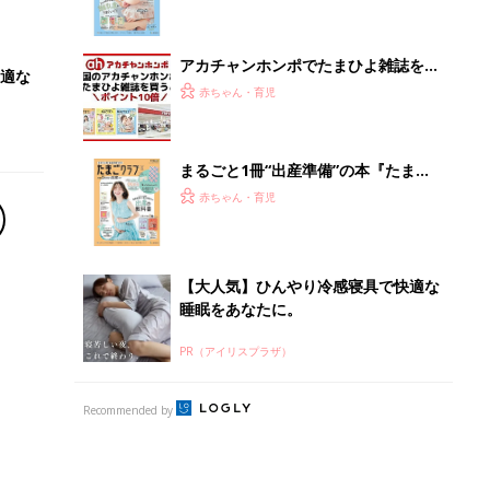
になるまで、育児に役立つ情報がいっ
ぱい！
アカチャンホンポでたまひよ雑誌を買
適な
うとポイント10倍【期間限定】
赤ちゃん・育児
まるごと1冊“出産準備”の本『たまご
クラブ 夏号』〈スペシャル大特集〉
赤ちゃん・育児
夫婦で予習する 出産の教科書
【大人気】ひんやり冷感寝具で快適な
睡眠をあなたに。
PR（アイリスプラザ）
Recommended by