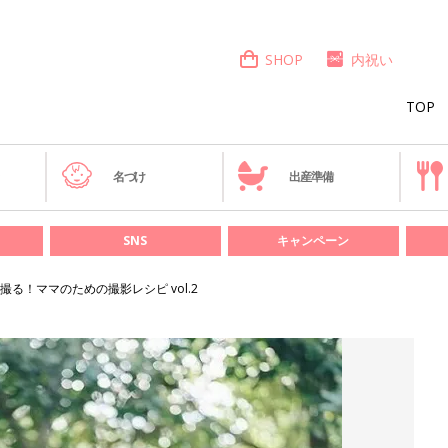
SHOP
内祝い
TOP
き
名づけ
出産準備
SNS
キャンペーン
る！ママのための撮影レシピ vol.2