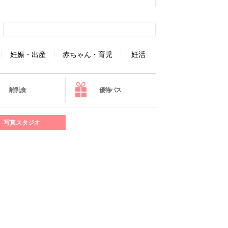
妊娠・出産
赤ちゃん・育児
妊活
離乳食
優待パス
写真スタジオ