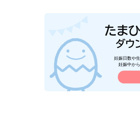
妊娠日数や
妊娠中か