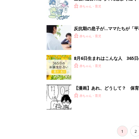
って本当？【専門家】
赤ちゃん・育児
反抗期の息子が...ママたちが「
赤ちゃん・育児
8月6日生まれはこんな人 365
赤ちゃん・育児
【漫画】あれ、どうして？ 保
がする……！『ふうふう子育て ＃
赤ちゃん・育児
1
2