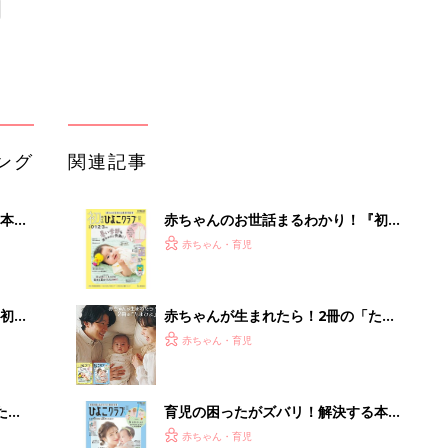
ング
関連記事
本
赤ちゃんのお世話まるわかり！『初め
2才
てのひよこクラブ 夏号』〈巻頭大特
赤ちゃん・育児
いっ
集〉初めての授乳がうまくいく！ お
っぱい・ミルクの基本と夏のトラブル
解決テク
初め
赤ちゃんが生まれたら！2冊の「たま
大特
ひよ」
赤ちゃん・育児
 お
ブル
たま
育児の困ったがズバリ！解決する本
『ひよこクラブ 夏号』 4カ月～2才
赤ちゃん・育児