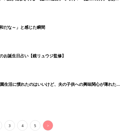
平和だな～」と感じた瞬間
日のお誕生日占い【鏡リュウジ監修】
育園生活に慣れたのはいいけど、夫の子供への興味関心が薄れた気
91』
3
4
5
>