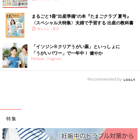
まるごと1冊“出産準備”の本『たまごクラブ 夏号』
〈スペシャル大特集〉夫婦で予習する 出産の教科書
赤ちゃん・育児
「イソジン®クリアうがい薬」といっしょに
「うがいパワー」で一年中！ 健やか
PR(iNova｜Hugkum)
Recommended by
特集