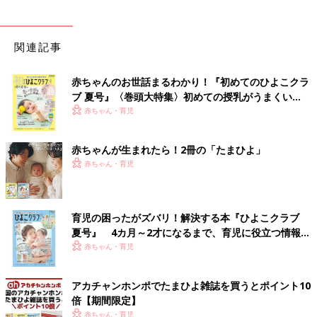
関連記事
赤ちゃんのお世話まるわかり！『初めてのひよこクラ
ブ 夏号』〈巻頭大特集〉初めての授乳がうまくい
く！ おっぱい・ミルクの基本と夏のトラブル 解決テ
赤ちゃん・育児
ク
赤ちゃんが生まれたら！2冊の「たまひよ」
赤ちゃん・育児
育児の困ったがズバリ！解決する本『ひよこクラブ
夏号』 4カ月～2才になるまで、育児に役立つ情報が
いっぱい！
赤ちゃん・育児
アカチャンホンポでたまひよ雑誌を買うとポイント10
倍【期間限定】
赤ちゃん・育児