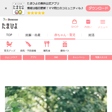
×
内祝い
SHOP
メニュー
TOP
妊娠・出産
赤ちゃん・育児
妊活
育児グッズ
病気・予防接種
離乳食
優待パス
ひよこクラブ
アプリ
SNS
キャンペーン
写真スタジオ